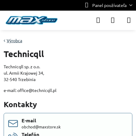
Panel používateľa
Výrobca
Technicqll
Technicqll sp. z o.o.
ul. Armii Krajowej 34,
32-540 Trzebinia
e-mail: office@technicqll.pl
Kontakty
E-mail
obchod@maxstore.sk
Telefón