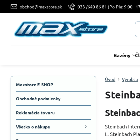
obchod@maxstore.sk
033 /640 86 81 (Po-Pia: 9:00 - 17
Bazény
Č
Úvod
Výrobca
Maxstore E-SHOP
Steinb
Obchodné podmienky
Steinba
Reklamácia tovaru
Steinbach Inte
Všetko o nákupe
L. Steinbach Pla