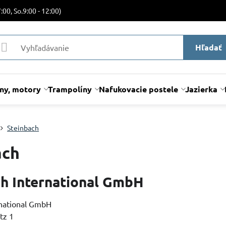
:00, So.9:00 - 12:00)
Hľadať
lny, motory
Trampolíny
Nafukovacie postele
Jazierka
Steinbach
ach
ch International GmbH
rnational GmbH
tz 1