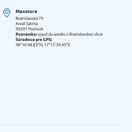
Maxstore
Bratislavská 79
Areál Satina
90201 Pezinok
Poznámka:
vjazd do areálu z Bratislavskej ulice
Súradnice pre GPS:
48°16'48.83"N, 17°15'39.45"E