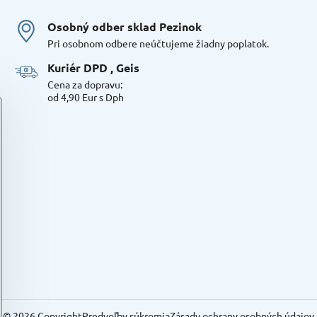
Osobný odber sklad Pezinok
Pri osobnom odbere neúčtujeme žiadny poplatok.
Kuriér DPD , Geis
Cena za dopravu:
od 4,90 Eur s Dph
©
2026
Copyright
Predvoľby súkromia
Zásady ochrany osobných údajov