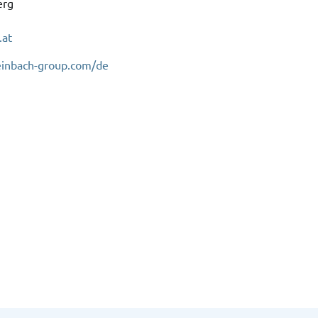
erg
.at
einbach-group.com/de