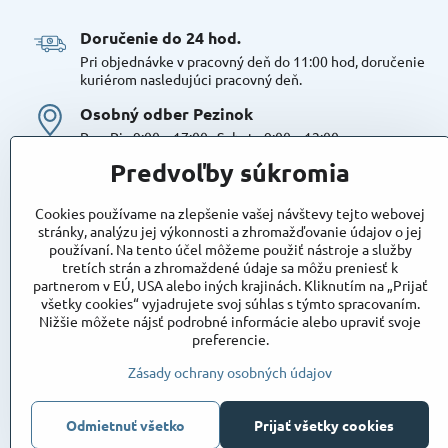
Doručenie do 24 hod​.
Pri objednávke v pracovný deň do 11:00 hod, doručenie
kuriérom nasledujúci pracovný deň.
Osobný odber Pezinok
Po – Pia 9:00 – 17:00 , Sobota 9:00 – 12:00
Možná platba kartou alebo v hotovosti. Bezproblémové a
Predvoľby súkromia
bezplatné parkovanie, možnosť doplniť objednávku alebo
dokúpiť tovar na mieste. Odborné poradenstvo
Cookies používame na zlepšenie vašej návštevy tejto webovej
Tovar na sklade:
stránky, analýzu jej výkonnosti a zhromažďovanie údajov o jej
používaní. Na tento účel môžeme použiť nástroje a služby
Dostupnosť:
Skladom
tretích strán a zhromaždené údaje sa môžu preniesť k
Takto označený tovar máme skutočne na sklade
partnerom v EÚ, USA alebo iných krajinách. Kliknutím na „Prijať
pripravený k osobnému odberu, alebo na odoslanie!
všetky cookies“ vyjadrujete svoj súhlas s týmto spracovaním.
Nižšie môžete nájsť podrobné informácie alebo upraviť svoje
Objednávky
preferencie.
Stav objednávky
Zásady ochrany osobných údajov
Odmietnuť všetko
Prijať všetky cookies