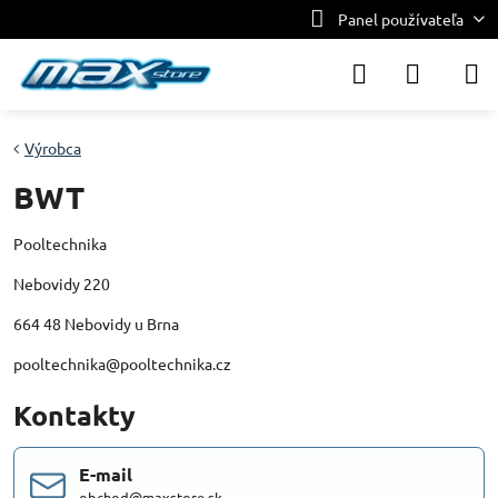
Panel používateľa
Výrobca
BWT
Pooltechnika
Nebovidy 220
664 48 Nebovidy u Brna
pooltechnika@pooltechnika.cz
Kontakty
E-mail
obchod@maxstore.sk