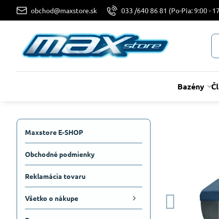
obchod@maxstore.sk
033 /640 86 81 (Po-Pia: 9:00 - 17
Bazény
Č
Maxstore E-SHOP
Obchodné podmienky
Reklamácia tovaru
Všetko o nákupe