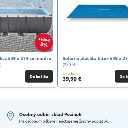
45,90 €
8%
chta 549 x 274 cm modro
Solárna plachta Intex 549 x 2
)
(28016)
Skladom
Do košíka
Do k
39,90 €
Osobný odber sklad Pezinok
Pri osobnom odbere neúčtujeme žiadny poplatok.