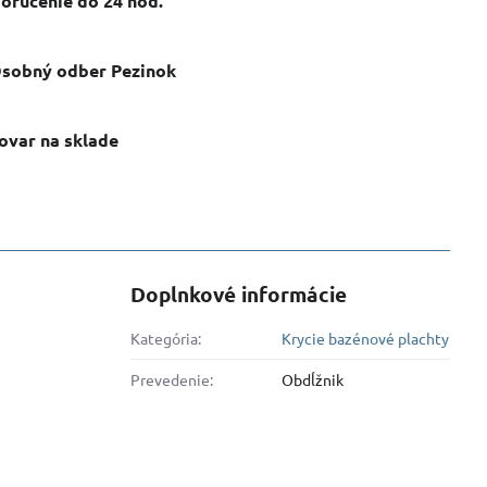
oručenie do 24 hod​.
sobný odber Pezinok
ovar na sklade
Doplnkové informácie
Kategória:
Krycie bazénové plachty
Prevedenie:
Obdĺžnik