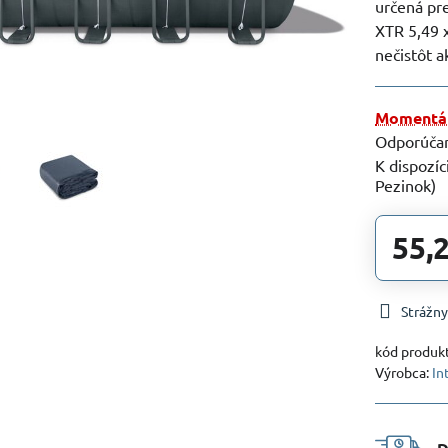
určená pr
XTR 5,49 x
nečistôt a
Momentál
Pezinok)
55,
Strážny
kód produk
Výrobca:
In