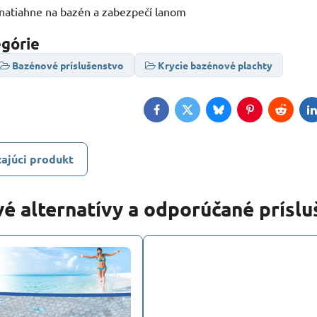
natiahne na bazén a zabezpečí lanom
egórie
Bazénové príslušenstvo
Krycie bazénové plachty
Facebook
Twitter
Bluesky
Pinterest
Reddit
L
ajúci produkt
é alternatívy a odporúčané prísl