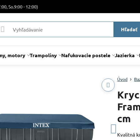
:00, So.9:00 - 12:00)
Hľadať
lny, motory
Trampolíny
Nafukovacie postele
Jazierka
Úvod
Ba
Kryc
Fram
cm
Kvalitná k