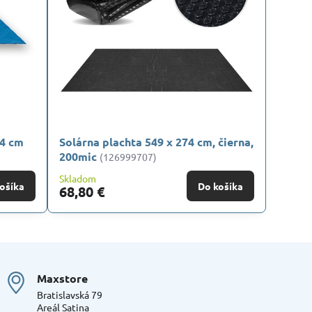
74 cm
Solárna plachta 549 x 274 cm, čierna,
200mic
(126999707)
Skladom
ošíka
Do košíka
68,80 €
Maxstore
Bratislavská 79
Areál Satina