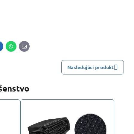
inkedIn
WhatsApp
E-
mail
Nasledujúci produkt
ušenstvo