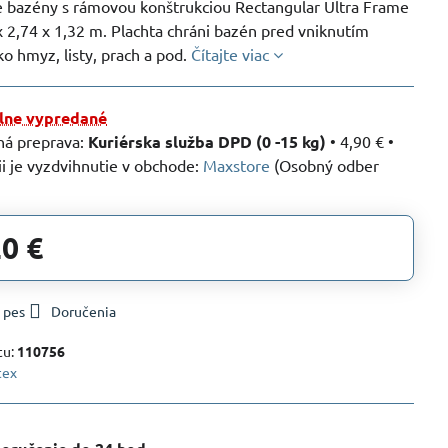
e bazény s rámovou konštrukciou Rectangular Ultra Frame
 2,74 x 1,32 m. Plachta chráni bazén pred vniknutím
ko hmyz, listy, prach a pod.
Čítajte viac
ne vypredané
Kuriérska služba DPD (0 -15 kg)
•
4,90 €
•
Maxstore
(Osobný odber
20 €
 pes
Doručenia
tu:
110756
tex