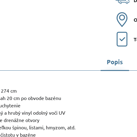
D
O
T
Popis
 274 cm
sah 20 cm po obvode bazénu
uchytenie
ný a hrubý vinyl odolný voči UV
je drenážne otvory
ľkou špinou, listami, hmyzom, atd.
 čistotu v bazéne