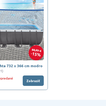
80,97 €
15%
chta 732 x 366 cm modro
1)
ypredané
Zobraziť