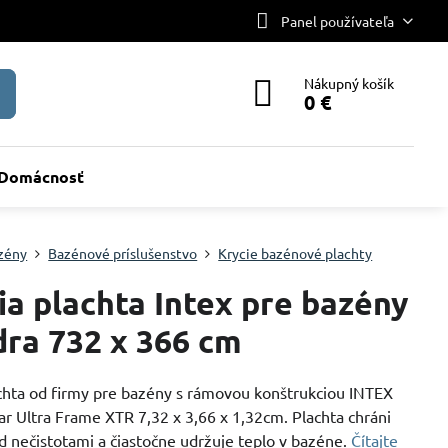
Panel používateľa
Nákupný košík
0 €
Domácnosť
zény
Bazénové príslušenstvo
Krycie bazénové plachty
ia plachta Intex pre bazény
ra 732 x 366 cm
achta od firmy pre bazény s rámovou konštrukciou INTEX
r Ultra Frame XTR 7,32 x 3,66 x 1,32cm. Plachta chráni
d nečistotami a čiastočne udržuje teplo v bazéne.
Čítajte