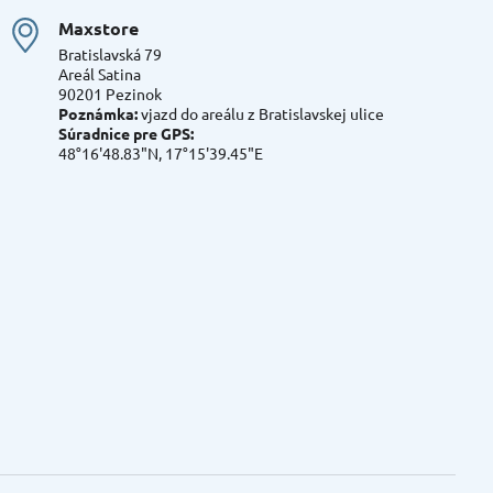
Maxstore
Bratislavská 79
Areál Satina
90201 Pezinok
Poznámka:
vjazd do areálu z Bratislavskej ulice
Súradnice pre GPS:
48°16'48.83"N, 17°15'39.45"E