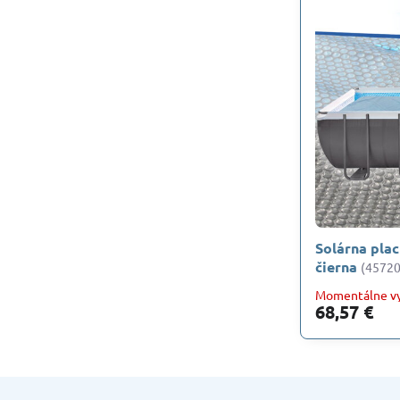
Solárna pla
čierna
(45720
Momentálne v
68,57 €