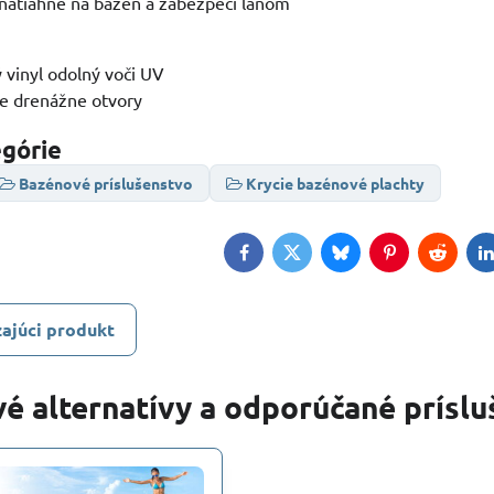
natiahne na bazén a zabezpečí lanom
ý vinyl odolný voči UV
je drenážne otvory
egórie
Bazénové príslušenstvo
Krycie bazénové plachty
Facebook
Twitter
Bluesky
Pinterest
Reddit
L
ajúci produkt
é alternatívy a odporúčané prísl