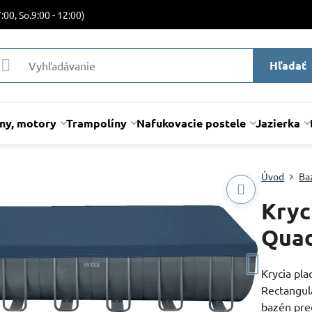
:00, So.9:00 - 12:00)
Hľadať
lny, motory
Trampolíny
Nafukovacie postele
Jazierka
Úvod
Ba
Kryc
Quad
Krycia pl
Rectangula
bazén pre