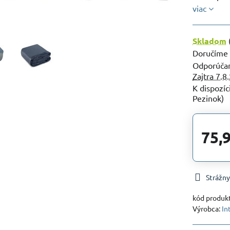
viac
Skladom
Doručíme
Zajtra
7.8
Pezinok)
75,
Strážny
kód produk
Výrobca:
In