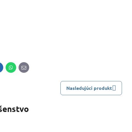
inkedIn
WhatsApp
E-
mail
Nasledujúci produkt
ušenstvo