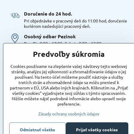
Doručenie do 24 hod​.
Pri objednávke v pracovný deň do 11:00 hod, doručenie
kuriérom nasledujúci pracovný deň.
Osobný odber Pezinok
Po – Pia 9:00 – 17:00 , Sobota 9:00 – 12:00
Možná platba kartou alebo v hotovosti. Bezproblémové a
Predvoľby súkromia
bezplatné parkovanie, možnosť doplniť objednávku alebo
dokúpiť tovar na mieste. Odborné poradenstvo
Cookies používame na zlepšenie vašej návštevy tejto webovej
Tovar na sklade:
stránky, analýzu jej výkonnosti a zhromažďovanie údajov o jej
používaní. Na tento účel môžeme použiť nástroje a služby
Dostupnosť:
Skladom
tretích strán a zhromaždené údaje sa môžu preniesť k
Takto označený tovar máme skutočne na sklade
partnerom v EÚ, USA alebo iných krajinách. Kliknutím na „Prijať
pripravený k osobnému odberu, alebo na odoslanie!
všetky cookies“ vyjadrujete svoj súhlas s týmto spracovaním.
Nižšie môžete nájsť podrobné informácie alebo upraviť svoje
Objednávky
preferencie.
Stav objednávky
Zásady ochrany osobných údajov
Odmietnuť všetko
Prijať všetky cookies