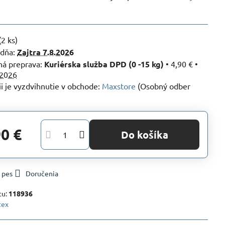
(
2
ks)
 dňa:
Zajtra
7.8.2026
Kuriérska služba DPD (0 -15 kg)
•
4,90 €
•
.2026
Maxstore
(Osobný odber
90 €
Do košíka
 pes
Doručenia
tu:
118936
tex