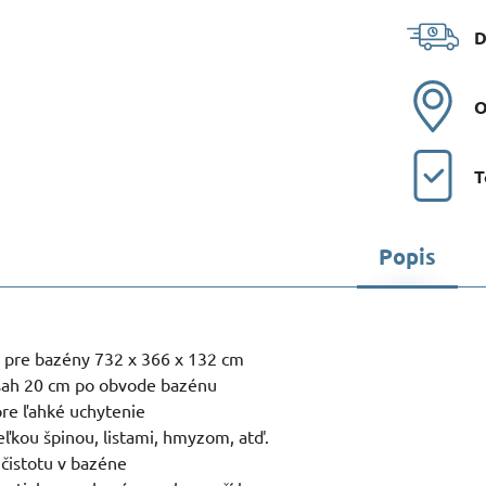
D
O
T
Popis
pre bazény 732 x 366 x 132 cm
sah 20 cm po obvode bazénu
re ľahké uchytenie
ľkou špinou, listami, hmyzom, atď.
 čistotu v bazéne