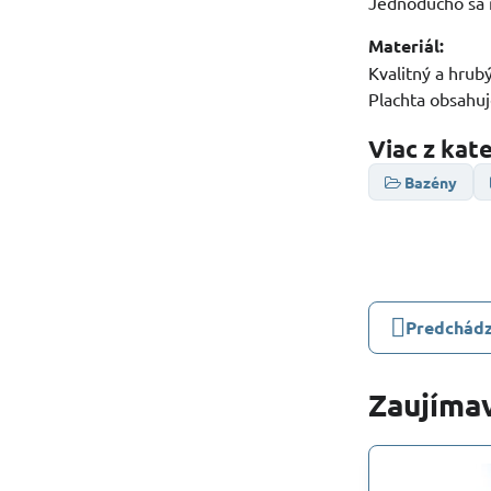
Jednoducho sa 
Materiál:
Kvalitný a hrub
Plachta obsahu
Viac z kat
Bazény
Predchádz
Zaujímav