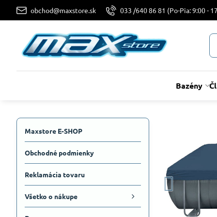
obchod@maxstore.sk
033 /640 86 81 (Po-Pia: 9:00 - 17
Bazény
Č
Maxstore E-SHOP
Obchodné podmienky
Reklamácia tovaru
Všetko o nákupe