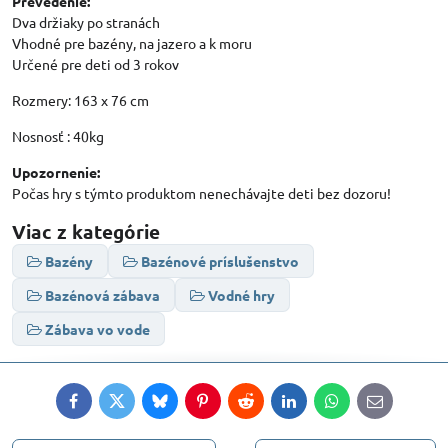
Prevedenie:
Dva držiaky po stranách
Vhodné pre bazény, na jazero a k moru
Určené pre deti od 3 rokov
Rozmery: 163 x 76 cm
Nosnosť : 40kg
Upozornenie:
Počas hry s týmto produktom nenechávajte deti bez dozoru!
Viac z kategórie
Bazény
Bazénové príslušenstvo
Bazénová zábava
Vodné hry
Zábava vo vode
Facebook
Twitter
Bluesky
Pinterest
Reddit
LinkedIn
WhatsApp
E-
mail