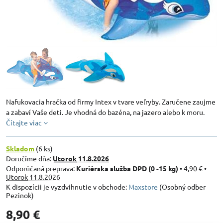
Nafukovacia hračka od firmy Intex v tvare veľryby. Zaručene zaujme
a zabaví Vaše deti. Je vhodná do bazéna, na jazero alebo k moru.
Čítajte viac
Skladom
(
6
ks)
Doručíme dňa:
Utorok
11.8.2026
Kuriérska služba DPD (0 -15 kg)
•
4,90 €
•
Utorok
11.8.2026
Maxstore
(Osobný odber
Pezinok)
8,90 €