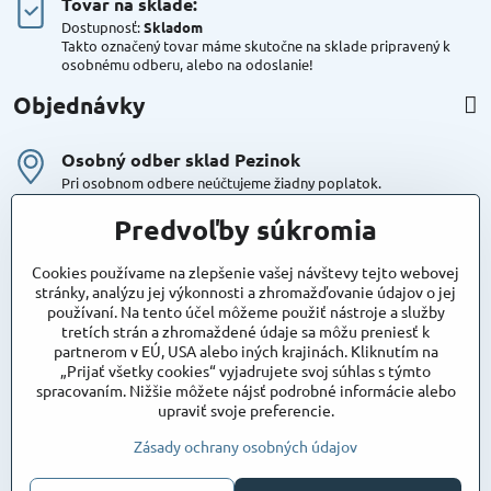
Tovar na sklade:
Dostupnosť:
Skladom
Takto označený tovar máme skutočne na sklade pripravený k
osobnému odberu, alebo na odoslanie!
Objednávky
Osobný odber sklad Pezinok
Pri osobnom odbere neúčtujeme žiadny poplatok.
Kuriér DPD , Geis
Predvoľby súkromia
Cena za dopravu:
od 4,90 Eur s Dph
Cookies používame na zlepšenie vašej návštevy tejto webovej
stránky, analýzu jej výkonnosti a zhromažďovanie údajov o jej
používaní. Na tento účel môžeme použiť nástroje a služby
Maxstore
tretích strán a zhromaždené údaje sa môžu preniesť k
Bratislavská 79
partnerom v EÚ, USA alebo iných krajinách. Kliknutím na
Areál Satina
„Prijať všetky cookies“ vyjadrujete svoj súhlas s týmto
90201 Pezinok
spracovaním. Nižšie môžete nájsť podrobné informácie alebo
Poznámka:
vjazd do areálu z Bratislavskej ulice
upraviť svoje preferencie.
Súradnice pre GPS:
48°16'48.83"N, 17°15'39.45"E
Zásady ochrany osobných údajov