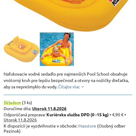
Nafukovacie vodné sedadlo pre najmenších Pool School obsahuje
vnútorný kruh pre lepšiu bezpečnosť a otvory na nožičky dieťatka,
aby sa neprešmyklo do vody.
Čítajte viac
Skladom
(
3
ks)
Doručíme dňa:
Utorok
11.8.2026
Kuriérska služba DPD (0 -15 kg)
•
4,90 €
•
Utorok
11.8.2026
Maxstore
(Osobný odber
Pezinok)