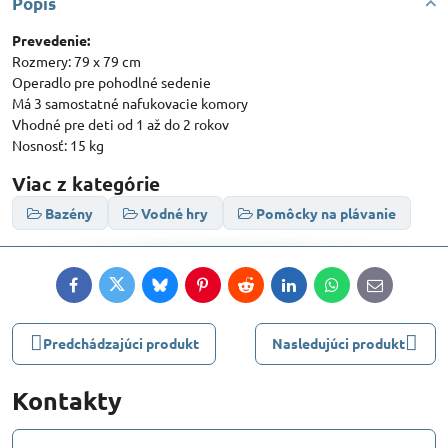
Popis
Prevedenie:
Rozmery: 79 x 79 cm
Operadlo pre pohodlné sedenie
Má 3 samostatné nafukovacie komory
Vhodné pre deti od 1 až do 2 rokov
Nosnosť: 15 kg
Viac z kategórie
Bazény
Vodné hry
Pomôcky na plávanie
Facebook
Twitter
Bluesky
Pinterest
Reddit
LinkedIn
WhatsApp
E-
mail
Predchádzajúci produkt
Nasledujúci produkt
Kontakty