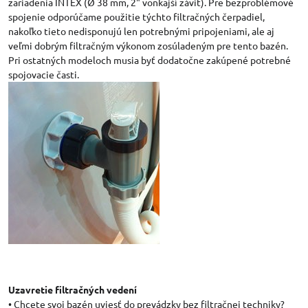
zariadenia INTEX (Ø 38 mm, 2" vonkajší závit). Pre bezproblémové
spojenie odporúčame použitie týchto filtračných čerpadiel,
nakoľko tieto nedisponujú len potrebnými pripojeniami, ale aj
veľmi dobrým filtračným výkonom zosúladeným pre tento bazén.
Pri ostatných modeloch musia byť dodatočne zakúpené potrebné
spojovacie časti.
Uzavretie filtračných vedení
• Chcete svoj bazén uviesť do prevádzky bez filtračnej techniky?