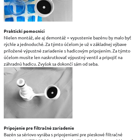
Praktickí pomocníci
Nielen montáž, ale aj demontáž = vypustenie bazénu by malo byť
rýchle a jednoduché. Za týmto účelom je už v základnej výbave
priložené výpustné zariadenie s hadicovým pripojením. Za týmto
účelom musíte len naskrutkovať výpustný ventil a pripojiť na
záhradnú hadicu. Zvyšok sa dokončí sám od seba.
Pripojenie pre filtračné zariadenie
Bazén sa sériovo vyrába s pripojeniami pre pieskové filtračné