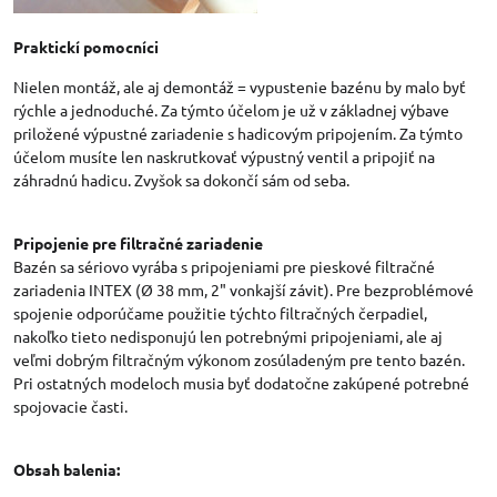
Praktickí pomocníci
Nielen montáž, ale aj demontáž = vypustenie bazénu by malo byť
rýchle a jednoduché. Za týmto účelom je už v základnej výbave
priložené výpustné zariadenie s hadicovým pripojením. Za týmto
účelom musíte len naskrutkovať výpustný ventil a pripojiť na
záhradnú hadicu. Zvyšok sa dokončí sám od seba.
Pripojenie pre filtračné zariadenie
Bazén sa sériovo vyrába s pripojeniami pre pieskové filtračné
zariadenia INTEX (Ø 38 mm, 2" vonkajší závit). Pre bezproblémové
spojenie odporúčame použitie týchto filtračných čerpadiel,
nakoľko tieto nedisponujú len potrebnými pripojeniami, ale aj
veľmi dobrým filtračným výkonom zosúladeným pre tento bazén.
Pri ostatných modeloch musia byť dodatočne zakúpené potrebné
spojovacie časti.
Obsah balenia: