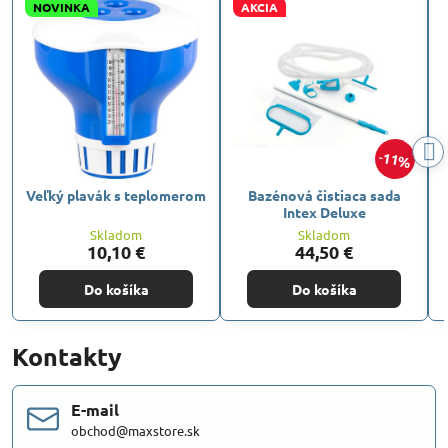
NOVINKA
AKCIA
11%
Veľký plavák s teplomerom
Bazénová čistiaca sada
Intex Deluxe
Skladom
Skladom
10,10 €
44,50 €
Do košíka
Do košíka
Kontakty
E-mail
obchod@maxstore.sk