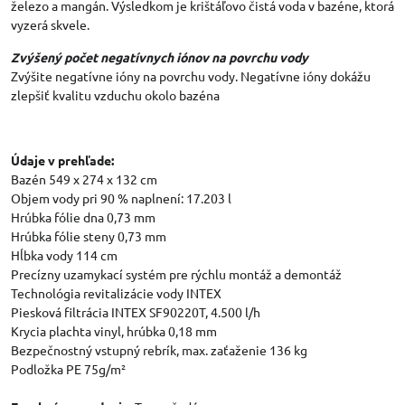
železo a mangán. Výsledkom je krištáľovo čistá voda v bazéne, ktorá
vyzerá skvele.
Zvýšený počet negatívnych iónov na povrchu vody
Zvýšite negatívne ióny na povrchu vody. Negatívne ióny dokážu
zlepšiť kvalitu vzduchu okolo bazéna
Údaje v prehľade:
Bazén 549 x 274 x 132 cm
Objem vody pri 90 % naplnení: 17.203 l
Hrúbka fólie dna 0,73 mm
Hrúbka fólie steny 0,73 mm
Hĺbka vody 114 cm
Precízny uzamykací systém pre rýchlu montáž a demontáž
Technológia revitalizácie vody INTEX
Piesková filtrácia INTEX SF90220T, 4.500 l/h
Krycia plachta vinyl, hrúbka 0,18 mm
Bezpečnostný vstupný rebrík, max. zaťaženie 136 kg
Podložka PE 75g/m²