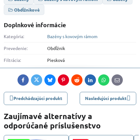
Obdĺžnikové
Doplnkové informácie
Kategória:
Bazény s kovovým rámom
Prevedenie:
Obdĺžnik
Filtrácia:
Piesková
Facebook
Twitter
Bluesky
Pinterest
Reddit
LinkedIn
WhatsApp
E-
mail
Predchádzajúci produkt
Nasledujúci produkt
Zaujímavé alternatívy a
odporúčané príslušenstvo