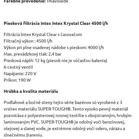
Farebné prevedenie:
Tmavošedé
Piesková filtrácia Intex Intex Krystal Clear 4500 l/h
Filtrácia Intex Krystal Clear s časovačom
Filtračný výkon : 4500 l/h
Výkon pri plne osadenej nádobe s pieskom: 4000 l/h
Max. prevádzkový tlak: 2,4 bar
Piesková náplň: 12 kg (piesok nie je súčasťou balenia)
6-cestný ventil
Napájanie: 220 V
Príkon: 190 W
Hrúbka a kvalita materiálu
Podlahové a bočné steny tejto série bazénov sú vyrobené z 3
vrstiev materiálu SUPER-TOUGH®. Tento vysoko pevný materiál
pozostáva z polyesterovej nosnej textílie s obojstranným, hrubým
laminovaným PVC. SUPER-TOUGH® je odolný voči benzínovej,
olejovej a slanej vode, je extrémne odolný voči oderu, nárazu a
slnečnému žiareniu.