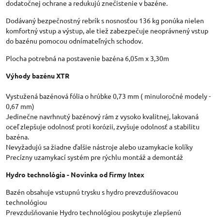
dodatočnej ochrane a redukujú znečistenie v bazéne.
Dodávaný bezpečnostný rebrík s nosnosťou 136 kg ponúka nielen
komfortný vstup a výstup, ale tiež zabezpečuje neoprávnený vstup
do bazénu pomocou odnímateľných schodov.
Plocha potrebná na postavenie bazéna 6,05m x 3,30m
Výhody bazénu XTR
Vystužená bazénová fólia o hrúbke 0,73 mm ( minuloročné modely -
0,67 mm)
Jedinečne navrhnutý bazénový rám z vysoko kvalitnej, lakovaná
oceľ zlepšuje odolnosť proti korózii, zvyšuje odolnosť a stabilitu
bazéna.
Nevyžadujú sa žiadne ďalšie nástroje alebo uzamykacie kolíky
Precízny uzamykací systém pre rýchlu montáž a demontáž
Hydro technológia - Novinka od firmy Intex
Bazén obsahuje vstupnú trysku s hydro prevzdušňovacou
technológiou
Prevzdušňovanie Hydro technológiou poskytuje zlepšenú