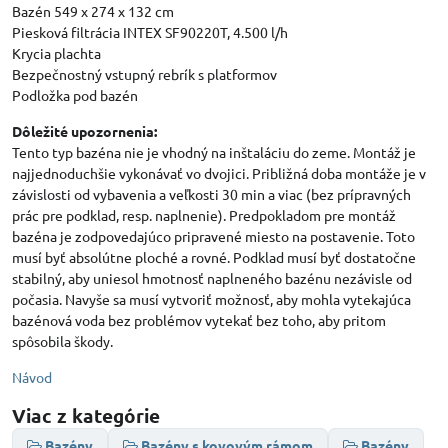
Bazén 549 x 274 x 132 cm
Piesková filtrácia INTEX SF90220T, 4.500 l/h
Krycia plachta
Bezpečnostný vstupný rebrík s platformov
Podložka pod bazén
Dôležité upozornenia:
Tento typ bazéna nie je vhodný na inštaláciu do zeme. Montáž je
najjednoduchšie vykonávať vo dvojici. Približná doba montáže je v
závislosti od vybavenia a veľkosti 30 min a viac (bez prípravných
prác pre podklad, resp. naplnenie). Predpokladom pre montáž
bazéna je zodpovedajúco pripravené miesto na postavenie. Toto
musí byť absolútne ploché a rovné. Podklad musí byť dostatočne
stabilný, aby uniesol hmotnosť naplneného bazénu nezávisle od
počasia. Navyše sa musí vytvoriť možnosť, aby mohla vytekajúca
bazénová voda bez problémov vytekať bez toho, aby pritom
spôsobila škody.
Návod
Viac z kategórie
Bazény
Bazény s kovovým rámom
Bazény