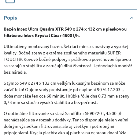
Popis
Bazén Intex Ultra Quadra XTR 549 x 274 x 132 cm s pieskovou
filtráciou Intex Krystal Clear 4500 l/h.
Ultimatívny montovaný bazén. Šetriaci miesto, masívny a vysokej
kvality. Bočné steny z extréme zosilneného materiálu SUPER-
TOUGH®. Kovové bočné podpery s práškovou povrchovou úpravou
sa starajú o stabilitu a zaručujú dlhú životnosť. Jednoduchá montáž
bez náradia.
S týmto 549 x 274 x 132 cm veľkým luxusným bazénom sa môže
začať leto! Objem vody predstavuje pri naplnení 90 % 17.203 l,
doba montáže len cca 60 minút. Hrúbka fólie dna 0,73 mm a steny
0,73 mm sa stará o vysokú stabilitu a bezpečnosť.
O optimálne filtrovanie sa stará Sandfilter SF90220T, 4.500 l/h
nachádzajúce sa v rozsahu dodávky. Tento disponuje nielen veľmi
dobrým výsledkom filtrovania, ale aj všetkými potrebnými
pripojeniami. Krycia plachta ako aj plachta na ochranu dna slúžia