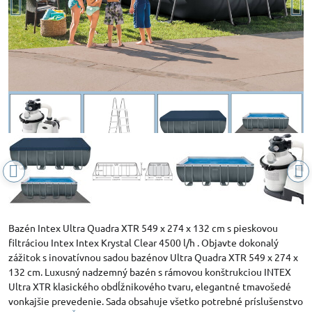
Bazén Intex Ultra Quadra XTR 549 x 274 x 132 cm s pieskovou
filtráciou Intex Intex Krystal Clear 4500 l/h . Objavte dokonalý
zážitok s inovatívnou sadou bazénov Ultra Quadra XTR 549 x 274 x
132 cm. Luxusný nadzemný bazén s rámovou konštrukciou INTEX
Ultra XTR klasického obdĺžnikového tvaru, elegantné tmavošedé
vonkajšie prevedenie. Sada obsahuje všetko potrebné príslušenstvo