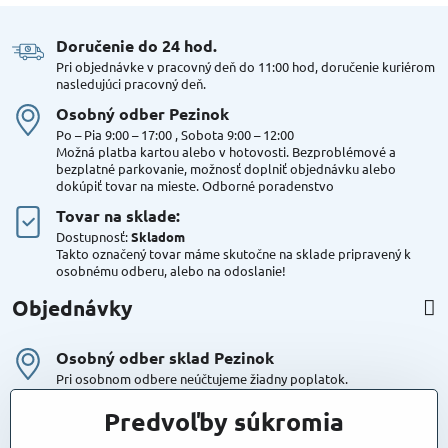
Doručenie do 24 hod​.
Pri objednávke v pracovný deň do 11:00 hod, doručenie kuriérom
nasledujúci pracovný deň.
Osobný odber Pezinok
Po – Pia 9:00 – 17:00 , Sobota 9:00 – 12:00
Možná platba kartou alebo v hotovosti. Bezproblémové a
bezplatné parkovanie, možnosť doplniť objednávku alebo
dokúpiť tovar na mieste. Odborné poradenstvo
Tovar na sklade:
Dostupnosť:
Skladom
Takto označený tovar máme skutočne na sklade pripravený k
osobnému odberu, alebo na odoslanie!
Objednávky
Osobný odber sklad Pezinok
Pri osobnom odbere neúčtujeme žiadny poplatok.
Kuriér DPD , Geis
Predvoľby súkromia
Cena za dopravu:
od 4,90 Eur s Dph