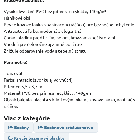
Kľúčové vlastnosti:
Vysoko kvalitné PVC bez prímesi recyklátu, 140g/m²
Hliníkové oká
Pevné kovové lanko s napínačom (ráčňou) pre bezpečné uchytenie
Antracitová farba, moderná a elegantná
Chráni hladinu pred listím, pelom, hmyzom a nečistotami
Vhodná pre celoročné aj zimné použitie
Znižuje odparovanie vody a tepelnú stratu
Parametre:
Tvar: ovál
Farba: antracit (zvonku aj vo vnútri)
Priemer: 5,5 x 3,7 m
Materiál: PVC bez prímesi recyklátu, 140g/m²
Obsah balenia: plachta s hliníkovými okami, kovové lanko, napínač s
račňou.
Viac z kategórie
Bazény
Bazénové príslušenstvo
Krycie bazénové plachty