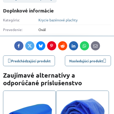
Doplnkové informácie
Kategória:
Krycie bazénové plachty
Prevedenie:
Ovál
Facebook
Twitter
Bluesky
Pinterest
Reddit
LinkedIn
WhatsApp
E-
mail
Predchádzajúci produkt
Nasledujúci produkt
Zaujímavé alternatívy a
odporúčané príslušenstvo