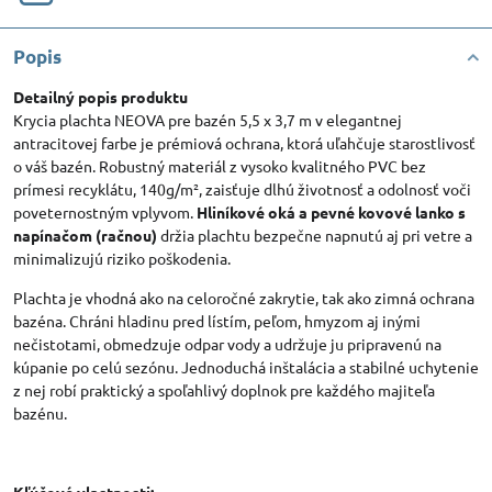
Popis
Detailný popis produktu
Krycia plachta NEOVA pre bazén 5,5 x 3,7 m v elegantnej
antracitovej farbe je prémiová ochrana, ktorá uľahčuje starostlivosť
o váš bazén. Robustný materiál z vysoko kvalitného PVC bez
prímesi recyklátu, 140g/m², zaisťuje dlhú životnosť a odolnosť voči
poveternostným vplyvom.
Hliníkové oká a pevné kovové lanko s
napínačom (račnou)
držia plachtu bezpečne napnutú aj pri vetre a
minimalizujú riziko poškodenia.
Plachta je vhodná ako na celoročné zakrytie, tak ako zimná ochrana
bazéna. Chráni hladinu pred lístím, peľom, hmyzom aj inými
nečistotami, obmedzuje odpar vody a udržuje ju pripravenú na
kúpanie po celú sezónu. Jednoduchá inštalácia a stabilné uchytenie
z nej robí praktický a spoľahlivý doplnok pre každého majiteľa
bazénu.