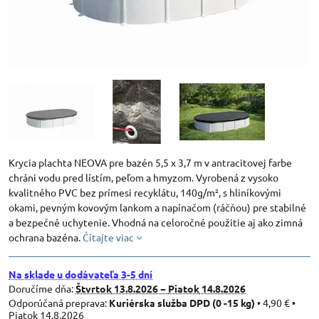
Krycia plachta NEOVA pre bazén 5,5 x 3,7 m v antracitovej farbe
chráni vodu pred lístím, peľom a hmyzom. Vyrobená z vysoko
kvalitného PVC bez prímesi recyklátu, 140g/m², s hliníkovými
okami, pevným kovovým lankom a napínačom (ráčňou) pre stabilné
a bezpečné uchytenie. Vhodná na celoročné použitie aj ako zimná
ochrana bazéna.
Čítajte viac
Na sklade u dodávateľa 3-5 dní
Doručíme dňa:
Štvrtok
13.8.2026 −
Piatok
14.8.2026
Kuriérska služba DPD (0 -15 kg)
•
4,90 €
•
Piatok
14.8.2026