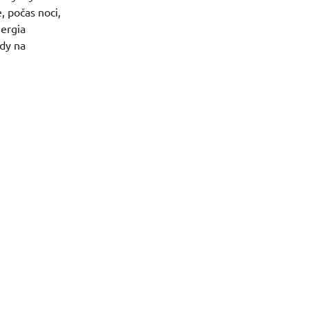
, počas noci,
nergia
ady na