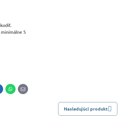
kodiť.
u minimálne 5
inkedIn
WhatsApp
E-
mail
Nasledujúci produkt