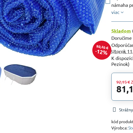
námaha pr
viac
Skladom
Doručíme
92,15 €
12%
Utorok
11
Pezinok)
92,15 €
Z
81,
Strážny
kód produk
Výrobca:
St