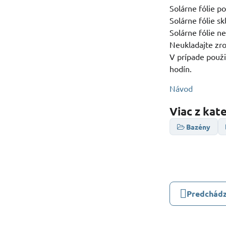
Solárne fólie p
Solárne fólie sk
Solárne fólie n
Neukladajte zro
V prípade použi
hodín.
Návod
Viac z kat
Bazény
Predchádz