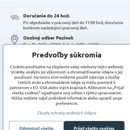
Doručenie do 24 hod​.
Pri objednávke v pracovný deň do 11:00 hod, doručenie
kuriérom nasledujúci pracovný deň.
Osobný odber Pezinok
Po – Pia 9:00 – 17:00 , Sobota 9:00 – 12:00
Možná platba kartou alebo v hotovosti. Bezproblémové a
Predvoľby súkromia
bezplatné parkovanie, možnosť doplniť objednávku alebo
dokúpiť tovar na mieste. Odborné poradenstvo
Cookies používame na zlepšenie vašej návštevy tejto webovej
Tovar na sklade:
stránky, analýzu jej výkonnosti a zhromažďovanie údajov o jej
používaní. Na tento účel môžeme použiť nástroje a služby
Dostupnosť:
Skladom
tretích strán a zhromaždené údaje sa môžu preniesť k
Takto označený tovar máme skutočne na sklade
partnerom v EÚ, USA alebo iných krajinách. Kliknutím na „Prijať
pripravený k osobnému odberu, alebo na odoslanie!
všetky cookies“ vyjadrujete svoj súhlas s týmto spracovaním.
Nižšie môžete nájsť podrobné informácie alebo upraviť svoje
Objednávky
preferencie.
Stav objednávky
Zásady ochrany osobných údajov
Odmietnuť všetko
Prijať všetky cookies