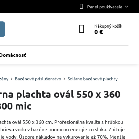
Panel používateľa
Nákupný košík
0 €
Domácnosť
zény
Bazénové príslušenstvo
Solárne bazénové plachty
rna plachta ovál 550 x 360
300 mic
achta ovál 550 x 360 cm. Profesionálna kvalita s hrúbkou
hrieva vodu v bazéne pomocou energie zo slnka. Znižuje
ie vody. Úspora nákladov na vykurovanie až 70%. Menšia