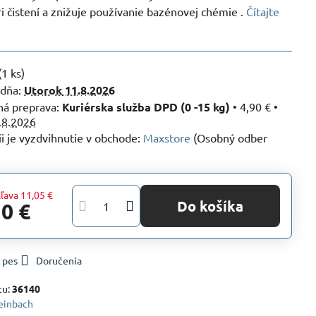
i čistení a znižuje používanie bazénovej chémie .
Čítajte
(
1
ks)
 dňa:
Utorok
11.8.2026
Kuriérska služba DPD (0 -15 kg)
•
4,90 €
•
.8.2026
Maxstore
(Osobný odber
ľava
11,05 €
Do košíka
10 €
 pes
Doručenia
tu:
36140
einbach