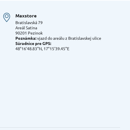
Maxstore
Bratislavská 79
Areál Satina
90201 Pezinok
Poznámka:
vjazd do areálu z Bratislavskej ulice
Súradnice pre GPS:
48°16'48.83"N, 17°15'39.45"E