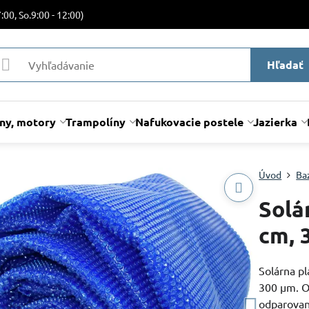
:00, So.9:00 - 12:00)
Hľadať
lny, motory
Trampolíny
Nafukovacie postele
Jazierka
Úvod
Ba
Solá
cm, 
Solárna pl
300 µm. O
odparovan