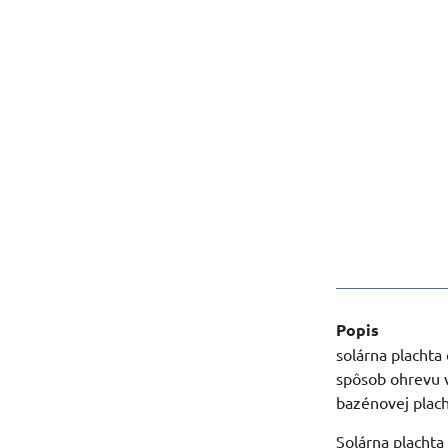
Popis
solárna placht
spôsob ohrevu v
bazénovej plac
Solárna plachta