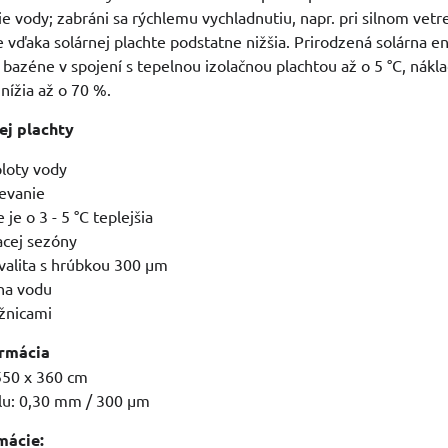
e vody; zabráni sa rýchlemu vychladnutiu, napr. pri silnom vetre
je vďaka solárnej plachte podstatne nižšia. Prirodzená solárna e
 bazéne v spojení s tepelnou izolačnou plachtou až o 5 °C, nákl
nížia až o 70 %.
ej plachty
loty vody
ievanie
je o 3 - 5 °C teplejšia
acej sezóny
valita s hrúbkou 300 µm
 na vodu
ožnicami
ormácia
550 x 360 cm
lu: 0,30 mm / 300 µm
mácie: