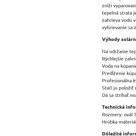
zníži vyparovani
tepelná strata 
zahrieva vodu v
vyhrievanie sa z
Výhody solárn
Na udržanie tep
Rýchlejšie zahr
Voda na kúpanie 
Predĺženie kúp
Profesionálna k
Stačí ju položiť
Dá sa strihať n
Technická inf
Rozmery: ovál 
Hrúbka materiá
Dôležité infor