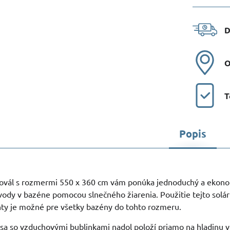
D
O
T
Popis
a ovál s rozmermi 550 x 360 cm vám ponúka jednoduchý a ekon
ody v bazéne pomocou slnečného žiarenia. Použitie tejto solár
hty je možné pre všetky bazény do tohto rozmeru.
 sa so vzduchovými bublinkami nadol položí priamo na hladinu 