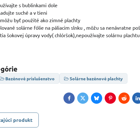
oužívajte s bublinkami dole
ladujte suché a v tieni
emôžu byť použité ako zimné plachty
lované solárne fólie na páliacim slnku , môžu sa nenávratne poš
tia šokovej úpravy vody( chlóršok),nepoužívajte solárnu placht
egórie
Bazénové príslušenstvo
Solárne bazénové plachty
Facebook
Twitter
Bluesky
Pinterest
Reddit
L
ajúci produkt