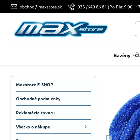
obchod@maxstore.sk
033 /640 86 81 (Po-Pia: 9:00 - 17
Bazény
Č
Maxstore E-SHOP
Obchodné podmienky
Reklamácia tovaru
Všetko o nákupe