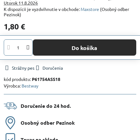
Utorok
11.8.2026
Maxstore
(Osobný odber
Pezinok)
1,80 €
Do košíka
Strážny pes
Doručenia
kód produktu:
P61754ASS18
Výrobca:
Bestway
Doručenie do 24 hod​.
Osobný odber Pezinok
Tovar na sklade