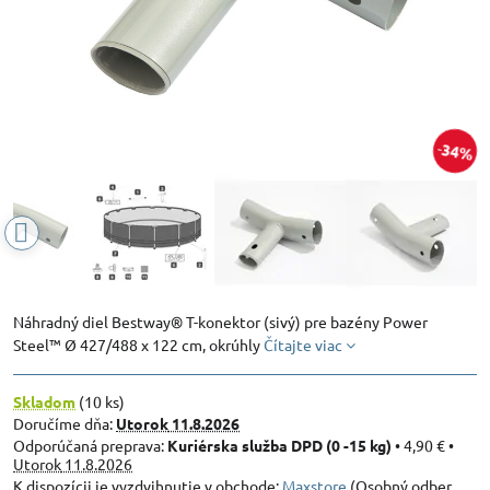
34%
Náhradný diel Bestway® T-konektor (sivý) pre bazény Power
Steel™ Ø 427/488 x 122 cm, okrúhly
Čítajte viac
Skladom
(
10
ks)
Doručíme dňa:
Utorok
11.8.2026
Kuriérska služba DPD (0 -15 kg)
•
4,90 €
•
Utorok
11.8.2026
Maxstore
(Osobný odber