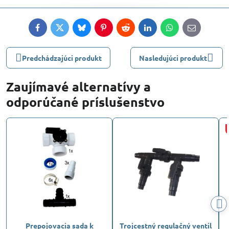
Facebook
Twitter
Bluesky
Pinterest
Reddit
LinkedIn
WhatsApp
E-
mail
Predchádzajúci produkt
Nasledujúci produkt
Zaujímavé alternatívy a
odporúčané príslušenstvo
Prepojovacia sada k
Trojcestný regulačný ventil