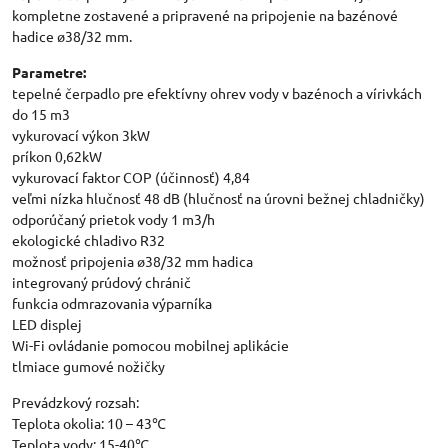
kompletne zostavené a pripravené na pripojenie na bazénové
hadice ø38/32 mm.
Parametre:
tepelné čerpadlo pre efektívny ohrev vody v bazénoch a vírivkách
do 15 m3
vykurovací výkon 3kW
príkon 0,62kW
vykurovací faktor COP (účinnosť) 4,84
veľmi nízka hlučnosť 48 dB (hlučnosť na úrovni bežnej chladničky)
odporúčaný prietok vody 1 m3/h
ekologické chladivo R32
možnosť pripojenia ø38/32 mm hadica
integrovaný prúdový chránič
funkcia odmrazovania výparníka
LED displej
Wi-Fi ovládanie pomocou mobilnej aplikácie
tlmiace gumové nožičky
Prevádzkový rozsah:
Teplota okolia: 10 – 43℃
Teplota vody: 15-40℃