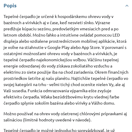
Popis
Tepelné čerpadlo je určené k hospodárskemu ohrevu vody v
bazénoch a vírivkách aj v čase, keď nesvieti slnko. Výrazne
predlžuje kúpaciu sezónu, predovšetkým vmesiacich pred a po
letnom období. Možno ľahko a intuitívne ovládať pomocou LED
displeja alebo vzdialene prostredníctvom mobilnej aplikácie, ktorá
je voľne na stiahnutie v Google Play alebo App Store. V porovnaní s
ostatnými možnosťami ohrevu vody v bazénoch a vírivkách, je
tepelné čerpadlo najekonomickejšou voľbou. Väčšinu tepelnej
energie odovzdanej do vody získava zokoliatého vzduchu a
elektrinu zo siete použije iba na chod zariadenia. Okrem finančných
prostriedkov šetríte aj našu planétu. Najtichšie tepelné čerpadlo vo
svojej kategórii na trhu - veľmi tichý chod oceníte nielen Vy, ale aj
Vaši susedia. Funkcia odmrazovania výparníka ešte zvyšuje
efektivitu čerpadla. Vďaka bezúdržbovému krytu všednej farbe
čerpadlo splynie sokolím bazéna alebo vírivky a Vášho domu.
Možno používať na ohrev vody ošetrenej chlórovými prípravkami aj
salináciou (limitné hodnoty uvedené v návode).
Tepelné čerpadlo je možné jednoducho sprevádzkovať, je už