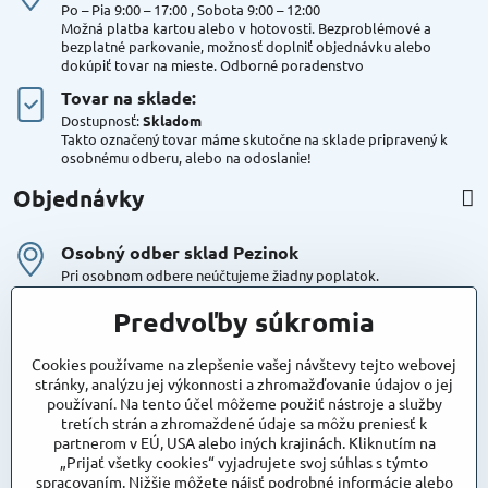
Po – Pia 9:00 – 17:00 , Sobota 9:00 – 12:00
Možná platba kartou alebo v hotovosti. Bezproblémové a
bezplatné parkovanie, možnosť doplniť objednávku alebo
dokúpiť tovar na mieste. Odborné poradenstvo
Tovar na sklade:
Dostupnosť:
Skladom
Takto označený tovar máme skutočne na sklade pripravený k
osobnému odberu, alebo na odoslanie!
Objednávky
Osobný odber sklad Pezinok
Pri osobnom odbere neúčtujeme žiadny poplatok.
Kuriér DPD , Geis
Predvoľby súkromia
Cena za dopravu:
od 4,90 Eur s Dph
Cookies používame na zlepšenie vašej návštevy tejto webovej
stránky, analýzu jej výkonnosti a zhromažďovanie údajov o jej
používaní. Na tento účel môžeme použiť nástroje a služby
Maxstore
tretích strán a zhromaždené údaje sa môžu preniesť k
Bratislavská 79
partnerom v EÚ, USA alebo iných krajinách. Kliknutím na
Areál Satina
„Prijať všetky cookies“ vyjadrujete svoj súhlas s týmto
90201 Pezinok
spracovaním. Nižšie môžete nájsť podrobné informácie alebo