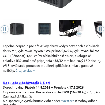
Tepelné čerpadlo pre efektívny ohrev vody v bazénoch a vírivkách
do 15 m3, vykurovací výkon 3kW, príkon 0,62kW, vykurovací faktor
COP (účinnosť) 4,84, veľmi nízka hlučnosť 48 dB, ekologické
chladivo R32, možnosť pripojenia ø38/32 mm hadicový LED displej,
Wi-Fi ovládanie pomocou mobilnej aplikácie, tlmiace gumové
nožičky.
Čítajte viac
Na sklade u dodávateľa 3-5 dní
Doručíme dňa:
Piatok
14.8.2026 −
Pondelok
17.8.2026
Kuriérska služba DPD (16 - 30 kg)
•
7,90 €
•
Pondelok
17.8.2026
Maxstore
(Osobný odber
Pezinok)