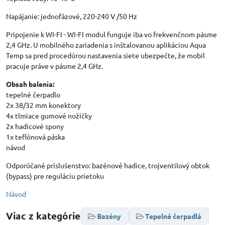
Napájanie: jednofázové, 220-240 V /50 Hz
Pripojenie k WI-FI - WI-FI modul funguje iba vo frekvenčnom pásme
2,4 GHz. U mobilného zariadenia s inštalovanou aplikáciou Aqua
Temp sa pred procedúrou nastavenia siete ubezpečte, že mobil
pracuje práve v pásme 2,4 GHz.
Obsah balenia:
tepelné čerpadlo
2x 38/32 mm konektory
4x tlmiace gumové nožičky
2x hadicové spony
1x teflónová páska
návod
Odporúčané príslušenstvo: bazénové hadice, trojventilový obtok
(bypass) pre reguláciu prietoku
Návod
Viac z kategórie
Bazény
Tepelné čerpadlá