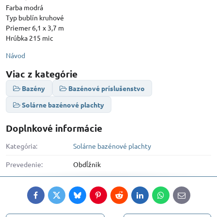
Farba modrá
Typ bublín kruhové
Priemer 6,1 x 3,7 m
Hrúbka 215 mic
Návod
Viac z kategórie
Bazény
Bazénové príslušenstvo
Solárne bazénové plachty
Doplnkové informácie
Kategória:
Solárne bazénové plachty
Prevedenie:
Obdĺžnik
Facebook
Twitter
Bluesky
Pinterest
Reddit
LinkedIn
WhatsApp
E-
mail