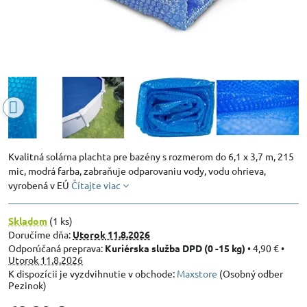
Kvalitná solárna plachta pre bazény s rozmerom do 6,1 x 3,7 m, 215
mic, modrá farba, zabraňuje odparovaniu vody, vodu ohrieva,
vyrobená v EÚ
Čítajte viac
Skladom
(
1
ks)
Doručíme dňa:
Utorok
11.8.2026
Kuriérska služba DPD (0 -15 kg)
•
4,90 €
•
Utorok
11.8.2026
Maxstore
(Osobný odber
Pezinok)