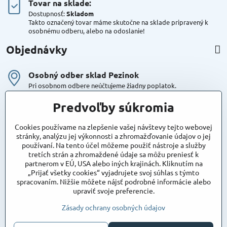
Tovar na sklade:
Dostupnosť:
Skladom
Takto označený tovar máme skutočne na sklade pripravený k
osobnému odberu, alebo na odoslanie!
Objednávky
Osobný odber sklad Pezinok
Pri osobnom odbere neúčtujeme žiadny poplatok.
Kuriér DPD , Geis
Predvoľby súkromia
Cena za dopravu:
od 4,90 Eur s Dph
Cookies používame na zlepšenie vašej návštevy tejto webovej
stránky, analýzu jej výkonnosti a zhromažďovanie údajov o jej
používaní. Na tento účel môžeme použiť nástroje a služby
Maxstore
tretích strán a zhromaždené údaje sa môžu preniesť k
Bratislavská 79
partnerom v EÚ, USA alebo iných krajinách. Kliknutím na
Areál Satina
„Prijať všetky cookies“ vyjadrujete svoj súhlas s týmto
90201 Pezinok
spracovaním. Nižšie môžete nájsť podrobné informácie alebo
Poznámka:
vjazd do areálu z Bratislavskej ulice
upraviť svoje preferencie.
Súradnice pre GPS:
48°16'48.83"N, 17°15'39.45"E
Zásady ochrany osobných údajov