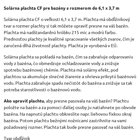
Solárna plachta CF pre bazény s rozmerom do 6,1 x 3,7 m
Solárna plachta CF o veľkosti 6,1 x 3,7 m. Plachta má obdĺžnikový
tvar a rozmer plachty si tak môžete upraviť presne na váš bazén.
Plachta má nadštandardnú hrúbku 215 mic a modrú farbu.
Prednosťou plachty je kvalitné spracovanie všetkých zvarov, čím je
zaručená dlhá životnosť plachty. Plachta je vyrobená v EÚ.
Solárna plachta sa pokladá na bazén, čím sa zabraňuje odparovaniu
vody z bazéna, čo obmedzuje ochladzovanie vody a znižuje
spotrebu bazénovej chémie. Plachta má solárny efekt, pod
plachtou sa akumuluje slnečné žiarenie a ohrieva prikrytú bazénovú
vodu. Plachta zabraňuje spadu nečistôt do bazéna a znižuje sa tak
potreba starostlivosti o bazénovú vodu.
Ako upraviť plachtu
, aby presne pasovala na váš bazén? Plachtu
položte na bazén a za pomoci ďalšej osoby ju natiahnete po obvode
bazéna. Na napnutú plachtu obkreslite napr. liehovou fixkou okraj
bazéna. Potom plachtu bežnými nožnicami zastrihnite na vami
požadovaný rozmer. Plachta tak bude presne pasovať na váš bazén.
Tvar obdĺžnik