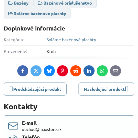
Bazény
Bazénové príslušenstvo
Solárne bazénové plachty
Doplnkové informácie
Kategória:
Solárne bazénové plachty
Prevedenie:
Kruh
Facebook
Twitter
Bluesky
Pinterest
Reddit
LinkedIn
WhatsApp
E-
mail
Predchádzajúci produkt
Nasledujúci produkt
Kontakty
E-mail
obchod@maxstore.sk
Telefón