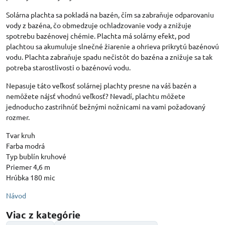
Solárna plachta sa pokladá na bazén, čím sa zabraňuje odparovaniu
vody z bazéna, čo obmedzuje ochladzovanie vody a znižuje
spotrebu bazénovej chémie. Plachta má solárny efekt, pod
plachtou sa akumuluje slnečné žiarenie a ohrieva prikrytú bazénovú
vodu. Plachta zabraňuje spadu nečistôt do bazéna a znižuje sa tak
potreba starostlivosti o bazénovú vodu.
Nepasuje táto veľkosť solárnej plachty presne na váš bazén a
nemôžete nájsť vhodnú veľkosť? Nevadí, plachtu môžete
jednoducho zastrihnúť bežnými nožnicami na vami požadovaný
rozmer.
Tvar kruh
Farba modrá
Typ bublín kruhové
Priemer 4,6 m
Hrúbka 180 mic
Návod
Viac z kategórie