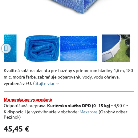
Kvalitná solárna plachta pre bazény s priemerom hladiny 4,6 m, 180
mic, modrá farba, zabraňuje odparovaniu vody, vodu ohrieva,
vyrobená v EU.
Čítajte viac
Momentálne vypredané
Kuriérska služba DPD (0 -15 kg)
•
4,90 €
•
Maxstore
(Osobný odber
Pezinok)
45,45 €