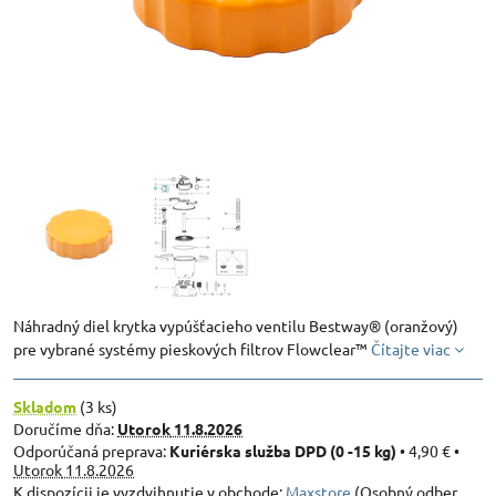
Náhradný diel krytka vypúšťacieho ventilu Bestway® (oranžový)
pre vybrané systémy pieskových filtrov Flowclear™
Čítajte viac
Skladom
(
3
ks)
Doručíme dňa:
Utorok
11.8.2026
Kuriérska služba DPD (0 -15 kg)
•
4,90 €
•
Utorok
11.8.2026
Maxstore
(Osobný odber