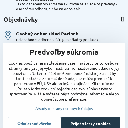
Takto označený tovar máme skutočne na sklade pripravený k
osobnému odberu, alebo na odoslanie!
Objednávky
Osobný odber sklad Pezinok
Pri osobnom odbere neúčtujeme žiadny poplatok.
Kuriér DPD , Geis
Predvoľby súkromia
Cena za dopravu:
od 4,90 Eur s Dph
Cookies používame na zlepšenie vašej návštevy tejto webovej
stránky, analýzu jej výkonnosti a zhromažďovanie údajov o jej
používaní. Na tento účel môžeme použiť nástroje a služby
Maxstore
tretích strán a zhromaždené údaje sa môžu preniesť k
Bratislavská 79
partnerom v EÚ, USA alebo iných krajinách. Kliknutím na
Areál Satina
„Prijať všetky cookies“ vyjadrujete svoj súhlas s týmto
90201 Pezinok
spracovaním. Nižšie môžete nájsť podrobné informácie alebo
Poznámka:
vjazd do areálu z Bratislavskej ulice
upraviť svoje preferencie.
Súradnice pre GPS:
48°16'48.83"N, 17°15'39.45"E
Zásady ochrany osobných údajov
Odmietnuť všetko
©
2026
Copyright
Prijať všetky cookies