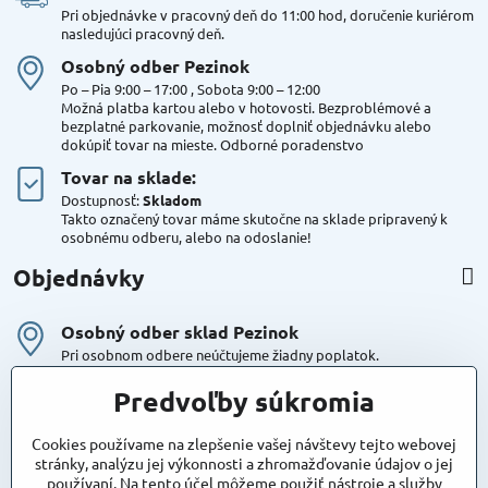
Pri objednávke v pracovný deň do 11:00 hod, doručenie kuriérom
nasledujúci pracovný deň.
Osobný odber Pezinok
Po – Pia 9:00 – 17:00 , Sobota 9:00 – 12:00
Možná platba kartou alebo v hotovosti. Bezproblémové a
bezplatné parkovanie, možnosť doplniť objednávku alebo
dokúpiť tovar na mieste. Odborné poradenstvo
Tovar na sklade:
Dostupnosť:
Skladom
Takto označený tovar máme skutočne na sklade pripravený k
osobnému odberu, alebo na odoslanie!
Objednávky
Osobný odber sklad Pezinok
Pri osobnom odbere neúčtujeme žiadny poplatok.
Kuriér DPD , Geis
Predvoľby súkromia
Cena za dopravu:
od 4,90 Eur s Dph
Cookies používame na zlepšenie vašej návštevy tejto webovej
stránky, analýzu jej výkonnosti a zhromažďovanie údajov o jej
používaní. Na tento účel môžeme použiť nástroje a služby