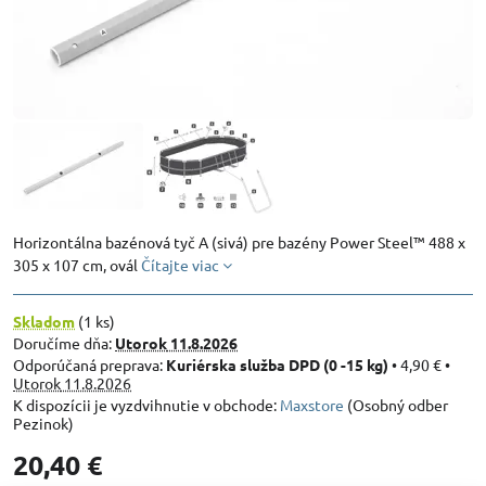
Horizontálna bazénová tyč A (sivá) pre bazény Power Steel™ 488 x
305 x 107 cm, ovál
Čítajte viac
Skladom
(
1
ks)
Doručíme dňa:
Utorok
11.8.2026
Kuriérska služba DPD (0 -15 kg)
•
4,90 €
•
Utorok
11.8.2026
Maxstore
(Osobný odber
Pezinok)
20,40 €