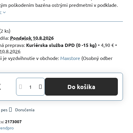
ým poškodením bazéna ostrými predmetmi v podklade.
c
(
2
ks)
 dňa:
Pondelok
10.8.2026
Kuriérska služba DPD (0 -15 kg)
•
4,90 €
•
10.8.2026
Maxstore
(Osobný odber
€
Do košíka
 pes
Doručenia
tu:
2173007
rendpro