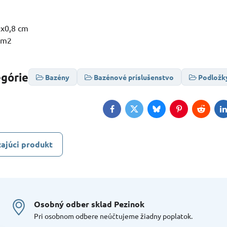
0x0,8 cm
5 m2
egórie
Bazény
Bazénové príslušenstvo
Podložk
Facebook
Twitter
Bluesky
Pinterest
Reddit
L
ajúci produkt
Osobný odber sklad Pezinok
Pri osobnom odbere neúčtujeme žiadny poplatok.