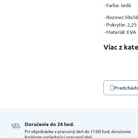
- Farba: šedá
- Rozmer:50x5
- Pokrytie: 2,2
- Materiál: EVA
Viac z kat
Predchádz
Doručenie do 24 hod​.
Pri objednávke v pracovný deň do 11:00 hod, doručenie
kuriérom nasledujúci pracovný deň.