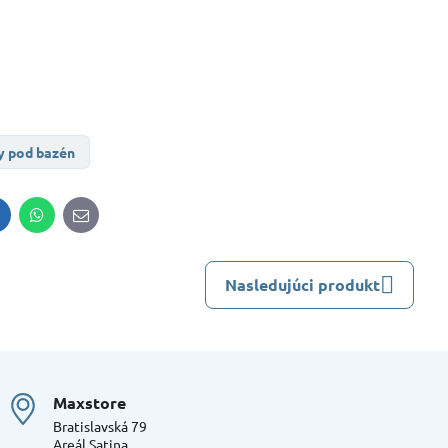
y pod bazén
inkedIn
WhatsApp
E-
mail
Nasledujúci produkt
Maxstore
Bratislavská 79
Areál Satina