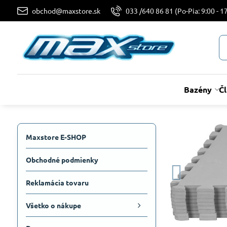
obchod@maxstore.sk
033 /640 86 81 (Po-Pia: 9:00 - 17
Bazény
Č
Maxstore E-SHOP
Obchodné podmienky
Reklamácia tovaru
Všetko o nákupe