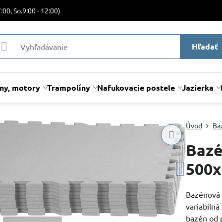
:00, So.9:00 - 12:00)
Hľadať
lny, motory
Trampolíny
Nafukovacie postele
Jazierka
Úvod
Ba
Bazé
500x
Bazénová
variabiln
bazén od 