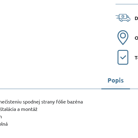
D
O
T
Popis
nečisteniu spodnej strany fólie bazéna
štalácia a montáž
h
olná