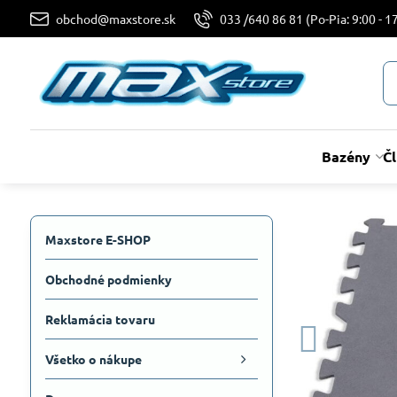
obchod@maxstore.sk
033 /640 86 81 (Po-Pia: 9:00 - 17
Bazény
Č
Maxstore E-SHOP
Obchodné podmienky
Reklamácia tovaru
Všetko o nákupe