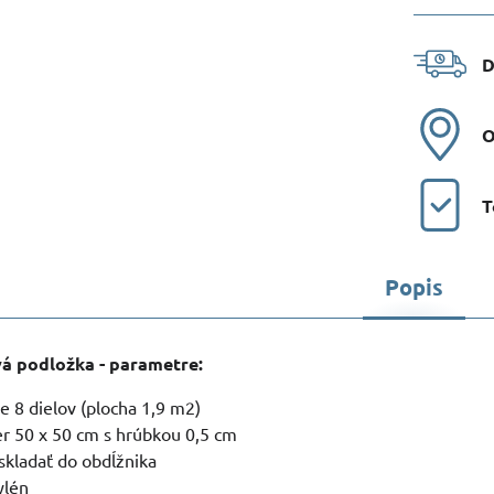
D
O
T
Popis
vá podložka - parametre:
e 8 dielov (plocha 1,9 m2)
r 50 x 50 cm s hrúbkou 0,5 cm
skladať do obdĺžnika
ylén