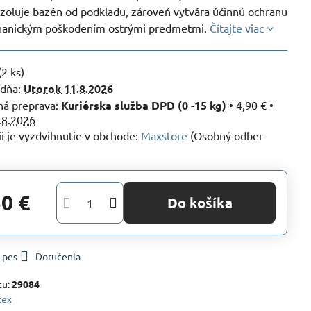
izoluje bazén od podkladu, zároveň vytvára účinnú ochranu
hanickým poškodením ostrými predmetmi.
Čítajte viac
(
2
ks)
 dňa:
Utorok
11.8.2026
Kuriérska služba DPD (0 -15 kg)
•
4,90 €
•
.8.2026
Maxstore
(Osobný odber
50 €
Do košíka
 pes
Doručenia
tu:
29084
tex