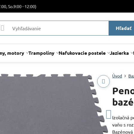
:00, So.9:00 - 12:00)
Hľadať
lny, motory
Trampolíny
Nafukovacie postele
Jazierka
Úvod
Ba
Peno
bazé
Izolačná 
vaňu s roz
Bazénová 