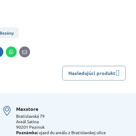
 Bazény
inkedIn
WhatsApp
E-
mail
Nasledujúci produkt
Maxstore
Bratislavská 79
Areál Satina
90201 Pezinok
Poznámka:
vjazd do areálu z Bratislavskej ulice