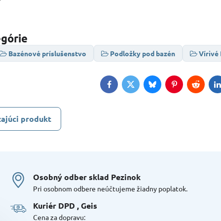
egórie
Bazénové príslušenstvo
Podložky pod bazén
Vírivé
Facebook
Twitter
Bluesky
Pinterest
Reddit
L
ajúci produkt
Osobný odber sklad Pezinok
Pri osobnom odbere neúčtujeme žiadny poplatok.
Kuriér DPD , Geis
Cena za dopravu: