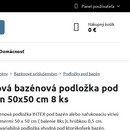
Panel používateľa
Nákupný košík
0 €
Domácnosť
zény
Bazénové príslušenstvo
Podložky pod bazén
vá bazénová podložka pod
n 50x50 cm 8 ks
penová podložka INTEX pod bazén alebo nafukovaciu vírivú
mermi 50 x 50 cm ( balenie 8ks )s hrúbkou 0,5 cm.
variabilná podložka vhodná pod ktorýkoľvek bazén.