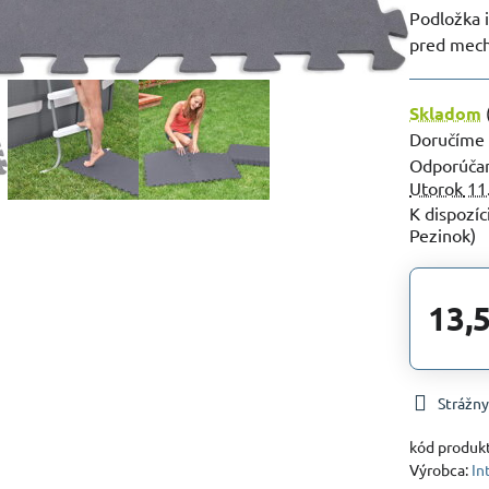
Podložka 
pred mec
Skladom
Doručíme
Utorok
11
Pezinok)
13,
Strážny
kód produk
Výrobca:
In