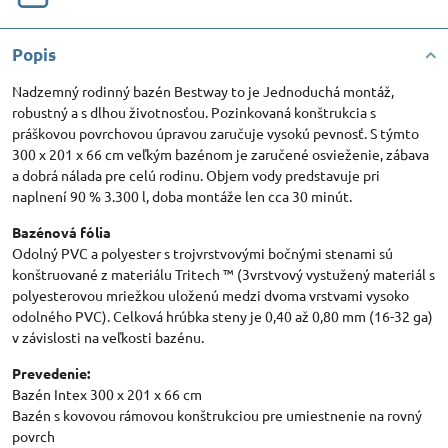
Popis
Nadzemný rodinný bazén Bestway to je Jednoduchá montáž,
robustný a s dlhou životnosťou. Pozinkovaná konštrukcia s
práškovou povrchovou úpravou zaručuje vysokú pevnosť. S týmto
300 x 201 x 66 cm veľkým bazénom je zaručené osvieženie, zábava
a dobrá nálada pre celú rodinu. Objem vody predstavuje pri
naplnení 90 % 3.300 l, doba montáže len cca 30 minút.
Bazénová fólia
Odolný PVC a polyester s trojvrstvovými bočnými stenami sú
konštruované z materiálu Tritech ™ (3vrstvový vystužený materiál s
polyesterovou mriežkou uloženú medzi dvoma vrstvami vysoko
odolného PVC). Celková hrúbka steny je 0,40 až 0,80 mm (16-32 ga)
v závislosti na veľkosti bazénu.
Prevedenie:
Bazén Intex 300 x 201 x 66 cm
Bazén s kovovou rámovou konštrukciou pre umiestnenie na rovný
povrch