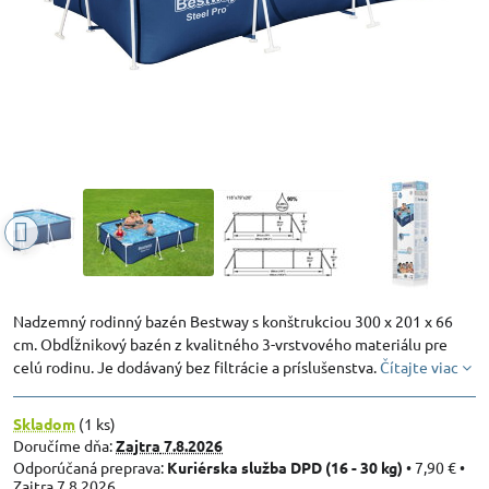
Nadzemný rodinný bazén Bestway s konštrukciou 300 x 201 x 66
cm. Obdĺžnikový bazén z kvalitného 3-vrstvového materiálu pre
celú rodinu. Je dodávaný bez filtrácie a príslušenstva.
Čítajte viac
Skladom
(
1
ks)
Doručíme dňa:
Zajtra
7.8.2026
Kuriérska služba DPD (16 - 30 kg)
•
7,90 €
•
Zajtra
7.8.2026