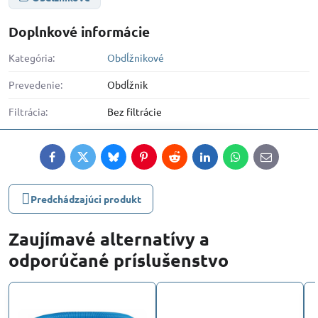
Doplnkové informácie
Kategória:
Obdĺžnikové
Prevedenie:
Obdĺžnik
Filtrácia:
Bez filtrácie
Facebook
Twitter
Bluesky
Pinterest
Reddit
LinkedIn
WhatsApp
E-
mail
Predchádzajúci produkt
Zaujímavé alternatívy a
odporúčané príslušenstvo