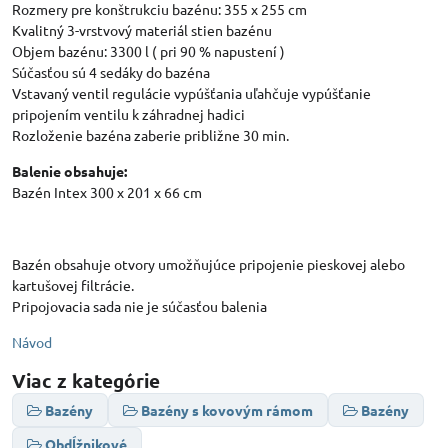
Rozmery pre konštrukciu bazénu: 355 x 255 cm
Kvalitný 3-vrstvový materiál stien bazénu
Objem bazénu: 3300 l ( pri 90 % napustení )
Súčasťou sú 4 sedáky do bazéna
Vstavaný ventil regulácie vypúšťania uľahčuje vypúšťanie
pripojením ventilu k záhradnej hadici
Rozloženie bazéna zaberie približne 30 min.
Balenie obsahuje:
Bazén Intex 300 x 201 x 66 cm
Bazén obsahuje otvory umožňujúce pripojenie pieskovej alebo
kartušovej filtrácie.
Pripojovacia sada nie je súčasťou balenia
Návod
Viac z kategórie
Bazény
Bazény s kovovým rámom
Bazény
Obdĺžnikové