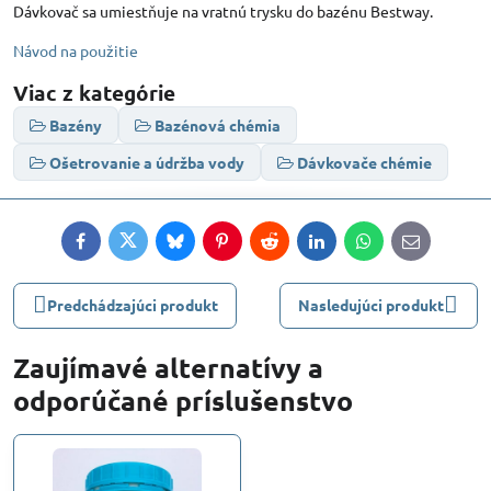
Dávkovač sa umiestňuje na vratnú trysku do bazénu Bestway.
Návod na použitie
Viac z kategórie
Bazény
Bazénová chémia
Ošetrovanie a údržba vody
Dávkovače chémie
Facebook
Twitter
Bluesky
Pinterest
Reddit
LinkedIn
WhatsApp
E-
mail
Predchádzajúci produkt
Nasledujúci produkt
Zaujímavé alternatívy a
odporúčané príslušenstvo