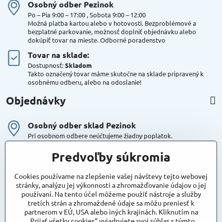
Osobný odber Pezinok
Po – Pia 9:00 – 17:00 , Sobota 9:00 – 12:00
Možná platba kartou alebo v hotovosti. Bezproblémové a
bezplatné parkovanie, možnosť doplniť objednávku alebo
dokúpiť tovar na mieste. Odborné poradenstvo
Tovar na sklade:
Dostupnosť:
Skladom
Takto označený tovar máme skutočne na sklade pripravený k
osobnému odberu, alebo na odoslanie!
Objednávky
Osobný odber sklad Pezinok
Pri osobnom odbere neúčtujeme žiadny poplatok.
Kuriér DPD , Geis
Predvoľby súkromia
Cena za dopravu:
od 4,90 Eur s Dph
Cookies používame na zlepšenie vašej návštevy tejto webovej
stránky, analýzu jej výkonnosti a zhromažďovanie údajov o jej
používaní. Na tento účel môžeme použiť nástroje a služby
Maxstore
tretích strán a zhromaždené údaje sa môžu preniesť k
Bratislavská 79
partnerom v EÚ, USA alebo iných krajinách. Kliknutím na
Areál Satina
„Prijať všetky cookies“ vyjadrujete svoj súhlas s týmto