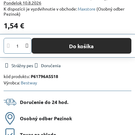
Pondelok
10.8.2026
Maxstore
(Osobný odber
Pezinok)
1,54 €
Do košíka
Strážny pes
Doručenia
kód produktu:
P61796ASS18
Výrobca:
Bestway
Doručenie do 24 hod​.
Osobný odber Pezinok
Tovar na sklade