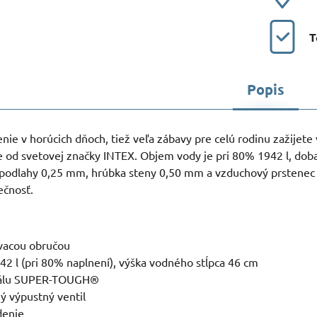
T
Popis
nie v horúcich dňoch, tiež veľa zábavy pre celú rodinu zažijet
 od svetovej značky INTEX. Objem vody je pri 80% 1942 l, doba
 podlahy 0,25 mm, hrúbka steny 0,50 mm a vzduchový prstenec
ečnosť.
vacou obručou
2 l (pri 80% naplnení), výška vodného stĺpca 46 cm
riálu SUPER-TOUGH®
ý výpustný ventil
denie