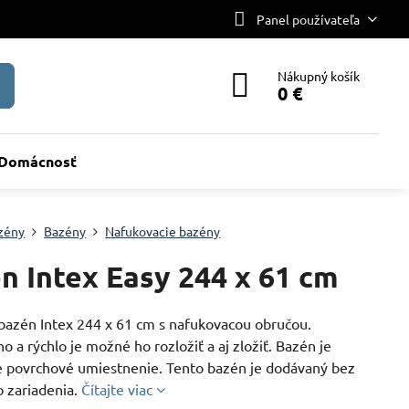
Panel používateľa
Nákupný košík
0 €
Domácnosť
zény
Bazény
Nafukovacie bazény
n Intex Easy 244 x 61 cm
bazén Intex 244 x 61 cm s nafukovacou obručou.
 a rýchlo je možné ho rozložiť a aj zložiť. Bazén je
e povrchové umiestnenie. Tento bazén je dodávaný bez
o zariadenia.
Čítajte viac