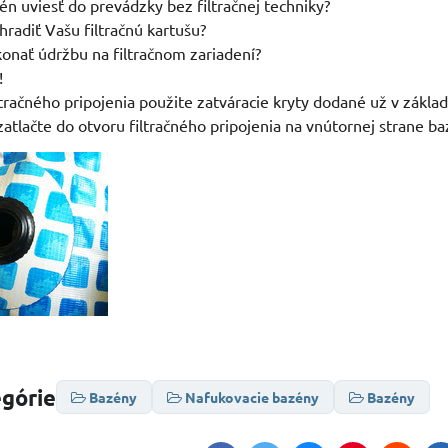
én uviesť do prevádzky bez filtračnej techniky?
hradiť Vašu filtračnú kartušu?
onať údržbu na filtračnom zariadení?
!
ltračného pripojenia použite zatváracie kryty dodané už v zákla
zatlačte do otvoru filtračného pripojenia na vnútornej strane ba
egórie
Bazény
Nafukovacie bazény
Bazény