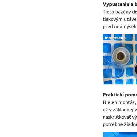
Vypustenie a 
Tieto bazény d
tlakovým uzáver
pred neúmysel
Praktickí pom
Nielen montáž, 
už v základnej 
naskrutkovať vý
potrebné žiadn