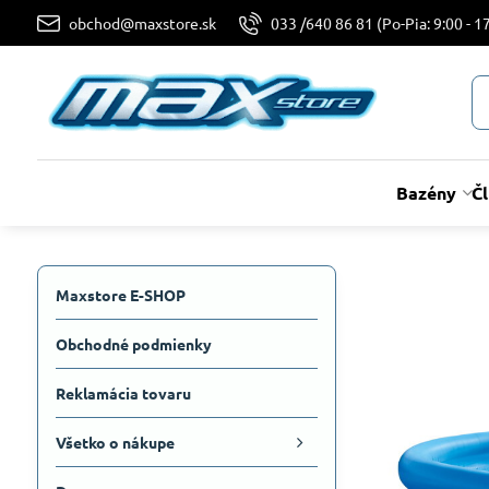
obchod@maxstore.sk
033 /640 86 81 (Po-Pia: 9:00 - 17
Bazény
Č
Maxstore E-SHOP
Obchodné podmienky
Reklamácia tovaru
Všetko o nákupe