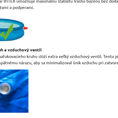
ar INTEX umožňuje maximálnu stabilitu Vášho bazénu bez doda
žami a podperami.
h a vzduchový ventil
afukovacieho kruhu slúži extra veľký vzduchový ventil. Tento j
spätnému nárazu, aby sa minimalizoval únik vzduchu pri zatvore