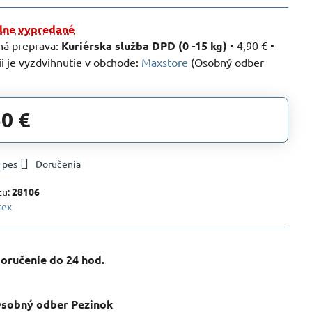
ne vypredané
Kuriérska služba DPD (0 -15 kg)
•
4,90 €
•
Maxstore
(Osobný odber
50 €
 pes
Doručenia
tu:
28106
tex
oručenie do 24 hod​.
sobný odber Pezinok