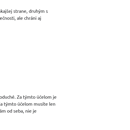
kajšej strane, druhým s
čnosti, ale chráni aj
noduché. Za týmto účelom je
Za týmto účelom musíte len
ám od seba, nie je