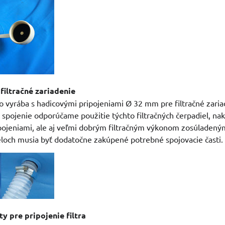
 filtračné zariadenie
o vyrába s hadicovými pripojeniami Ø 32 mm pre filtračné zari
pojenie odporúčame použitie týchto filtračných čerpadiel, nak
ojeniami, ale aj veľmi dobrým filtračným výkonom zosúladeným
loch musia byť dodatočne zakúpené potrebné spojovacie časti.
y pre pripojenie filtra