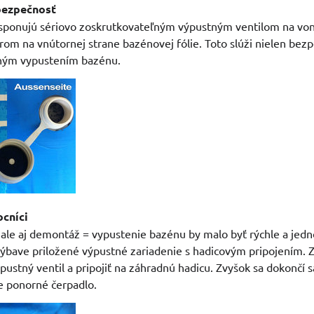
bezpečnosť
isponujú sériovo zoskrutkovateľným výpustným ventilom na von
om na vnútornej strane bazénovej fólie. Toto slúži nielen bezpe
ným vypustením bazénu.
ocníci
ale aj demontáž = vypustenie bazénu by malo byť rýchle a jed
výbave priložené výpustné zariadenie s hadicovým pripojením. 
pustný ventil a pripojiť na záhradnú hadicu. Zvyšok sa dokončí s
e ponorné čerpadlo.