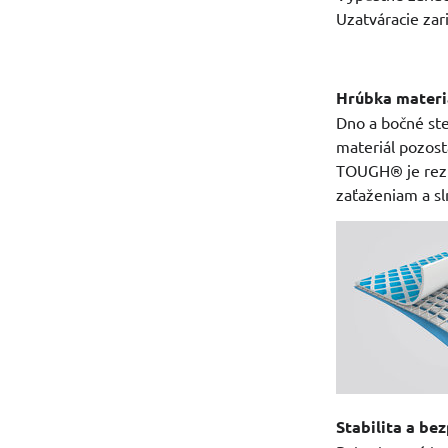
Uzatváracie zar
Hrúbka materiá
Dno a bočné st
materiál pozos
TOUGH® je rezis
zaťaženiam a s
Stabilita a be