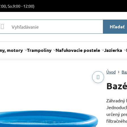
:00, So.9:00 - 12:00)
Hľadať
lny, motory
Trampolíny
Nafukovacie postele
Jazierka
Úvod
Ba
Bazé
Záhradný 
Jednoducho
určený pr
filtračnéh