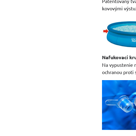
Patentovaný tv
kovovými výstu
Nafukovací kru
Na vypustenie n
ochranou proti 