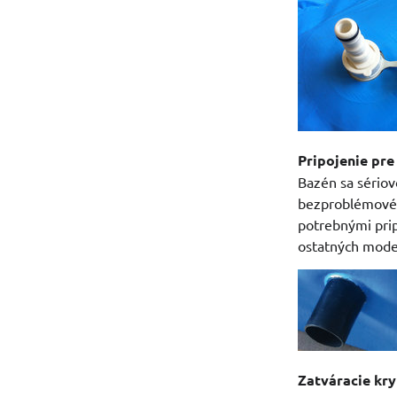
Pripojenie pre
Bazén sa sériov
bezproblémové s
potrebnými prip
ostatných mode
Zatváracie kryt