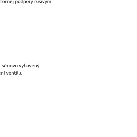
točnej podpory rušivými
e sériovo vybavený
ní ventilu.