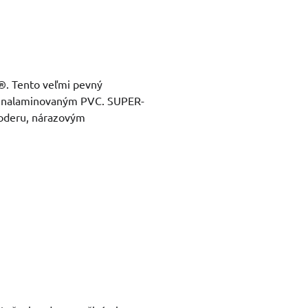
®. Tento veľmi pevný
ne nalaminovaným PVC. SUPER-
i oderu, nárazovým