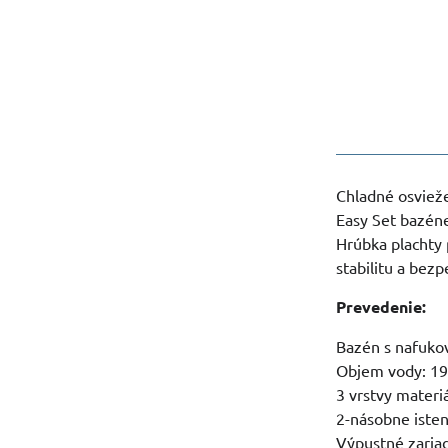
Chladné osvieže
Easy Set bazéne
Hrúbka plachty
stabilitu a bezp
Prevedenie:
Bazén s nafuko
Objem vody: 194
3 vrstvy mate
2-násobne isten
Výpustné zaria