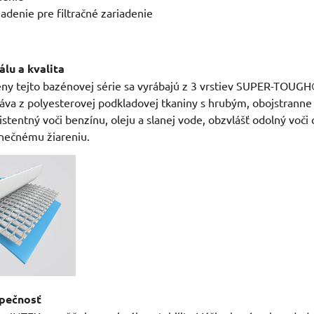
iadenie pre filtračné zariadenie
lu a kvalita
eny tejto bazénovej série sa vyrábajú z 3 vrstiev SUPER-TOUGH
táva z polyesterovej podkladovej tkaniny s hrubým, obojstran
tentný voči benzínu, oleju a slanej vode, obzvlášť odolný voč
lnečnému žiareniu.
zpečnosť