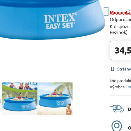
Momentál
Pezinok)
34,
Strážny
kód produk
Výrobca:
In
D
O