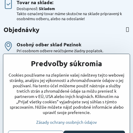
Tovar na sklade:
Dostupnosť:
Skladom
Takto označený tovar máme skutočne na sklade pripravený k
osobnému odberu, alebo na odoslanie!
Objednávky
Osobný odber sklad Pezinok
Pri osobnom odbere neúčtujeme žiadny poplatok.
Kuriér DPD , Geis
Predvoľby súkromia
Cena za dopravu:
od 4,90 Eur s Dph
Cookies používame na zlepšenie vašej návštevy tejto webovej
stránky, analýzu jej výkonnosti a zhromažďovanie údajov o jej
používaní. Na tento účel môžeme použiť nástroje a služby
Maxstore
tretích strán a zhromaždené údaje sa môžu preniesť k
Bratislavská 79
partnerom v EÚ, USA alebo iných krajinách. Kliknutím na
Areál Satina
„Prijať všetky cookies“ vyjadrujete svoj súhlas s týmto
90201 Pezinok
spracovaním. Nižšie môžete nájsť podrobné informácie alebo
Poznámka:
vjazd do areálu z Bratislavskej ulice
upraviť svoje preferencie.
Súradnice pre GPS:
48°16'48.83"N, 17°15'39.45"E
Zásady ochrany osobných údajov