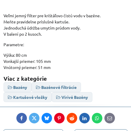
Veľmi jemný filter pre krištáľovo čistú vodu v bazéne.
Meňte pravidelne príslušné kartuše.
Jednoduchá údržba umytím prúdom vody.
V balení po 2 kusoch.
Parametre:
Výška: 80 cm
Vonkajší priemer: 105 mm
Vnútorný priemer: 51 mm
Viac z kategórie
Bazény
Bazénové filtrácie
Kartušové vložky
Vírivé Bazény
Facebook
Twitter
Bluesky
Pinterest
Reddit
LinkedIn
WhatsApp
E-
mail