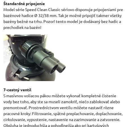
Štandardné pripojenie
Model série Speed Clean Classic sériovo disponuje pripojeniami pre
bazénové hadice Ø 32/38 mm. Tak je možné pripojiť takmer všetky
bazény bežné na trhu. Pozor! tento model je dodávaný bez hadíc a
prechodiek na bazén!
7-cestný ventil
S masívnou voliacou pákou môžete vykonať kompletné čistenie
vody bez toho, aby ste sa museli zamokriť, niečo zablokovať alebo
premontovať. Prostredníctvom ventilu môžete nastaviť rôzne
pracovné kroky: Filtrovanie, spätné preplachovanie, doplachovanie,
cirkulovanie, vypustenie, nastavenie na zazimovanie a zatvorenie.
Obsluha je jednoduchšia a pohodlnejšia ako pri kartušových