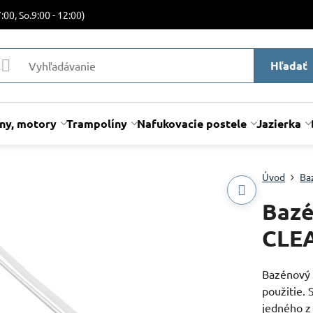
:00, So.9:00 - 12:00)
Hľadať
lny, motory
Trampolíny
Nafukovacie postele
Jazierka
Úvod
Ba
Bazé
CLE
Bazénový 
použitie. 
jedného z 