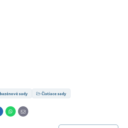
 bazénové sady
Čistiace sady
inkedIn
WhatsApp
E-
mail