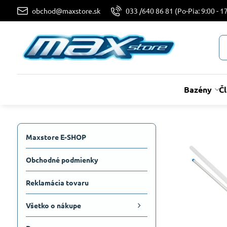
obchod@maxstore.sk
033 /640 86 81 (Po-Pia: 9:00 - 17
Bazény
Č
Maxstore E-SHOP
Obchodné podmienky
Reklamácia tovaru
Všetko o nákupe