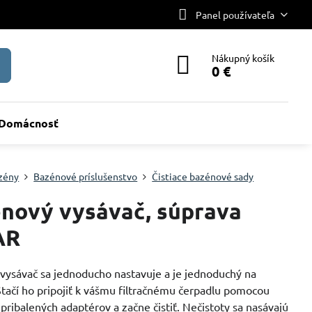
Panel používateľa
Nákupný košík
0 €
Domácnosť
zény
Bazénové príslušenstvo
Čistiace bazénové sady
nový vysávač, súprava
AR
vysávač sa jednoducho nastavuje a je jednoduchý na
Stačí ho pripojiť k vášmu filtračnému čerpadlu pomocou
pribalených adaptérov a začne čistiť. Nečistoty sa nasávajú