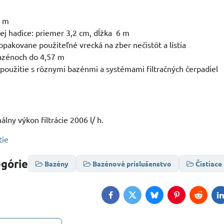
4 m
ej hadice: priemer 3,2 cm, dĺžka 6 m
pakovane použiteľné vrecká na zber nečistôt a lístia
bazénoch do 4,57 m
 použitie s rôznymi bazénmi a systémami filtračných čerpadiel
lny výkon filtrácie 2006 l/ h.
tie
egórie
Bazény
Bazénové príslušenstvo
Čistiace
Facebook
Twitter
Bluesky
Pinterest
Reddit
L