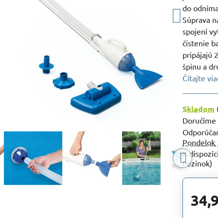
do odníma
Súprava na
spojení vy
čistenie 
pripájajú
špinu a dr
Čítajte via
Skladom
Doručíme
Pondelok
Pezinok)
34,