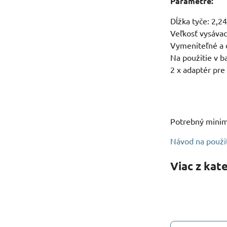
Parametre:
Dĺžka tyče: 2,2
Veľkosť vysávac
Vymeniteľné a o
Na použitie v 
2 x adaptér pre
Potrebný minimá
Návod na použi
Viac z kat