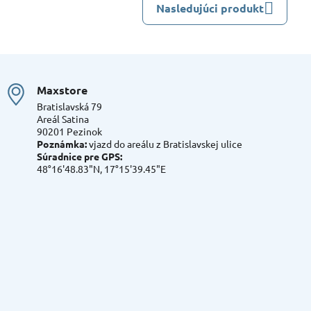
Nasledujúci produkt
Maxstore
Bratislavská 79
Areál Satina
90201 Pezinok
Poznámka:
vjazd do areálu z Bratislavskej ulice
Súradnice pre GPS:
48°16'48.83"N, 17°15'39.45"E