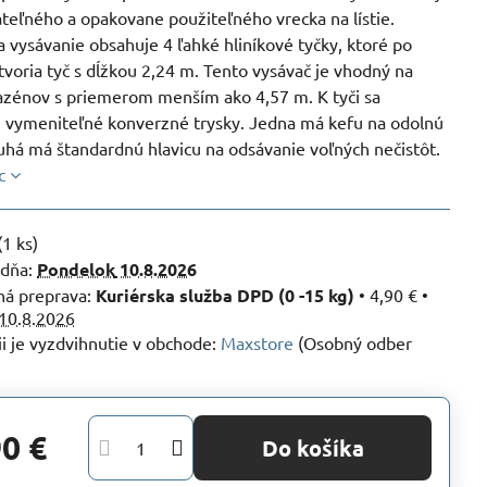
teľného a opakovane použiteľného vrecka na lístie.
 vysávanie obsahuje 4 ľahké hliníkové tyčky, ktoré po
tvoria tyč s dĺžkou 2,24 m. Tento vysávač je vhodný na
bazénov s priemerom menším ako 4,57 m. K tyči sa
 2 vymeniteľné konverzné trysky. Jedna má kefu na odolnú
uhá má štandardnú hlavicu na odsávanie voľných nečistôt.
c
(
1
ks)
 dňa:
Pondelok
10.8.2026
Kuriérska služba DPD (0 -15 kg)
•
4,90 €
•
10.8.2026
Maxstore
(Osobný odber
90 €
Do košíka