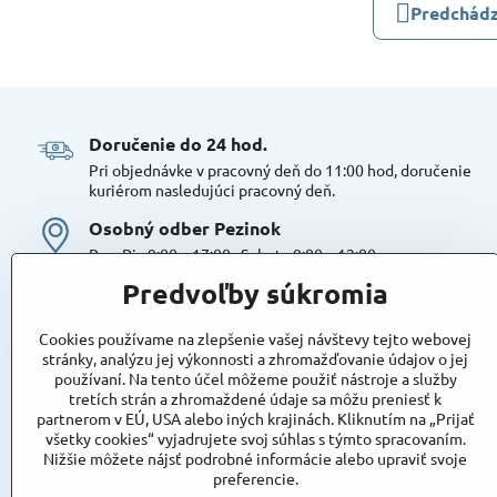
Predchádz
Doručenie do 24 hod​.
Pri objednávke v pracovný deň do 11:00 hod, doručenie
kuriérom nasledujúci pracovný deň.
Osobný odber Pezinok
Po – Pia 9:00 – 17:00 , Sobota 9:00 – 12:00
Možná platba kartou alebo v hotovosti. Bezproblémové a
Predvoľby súkromia
bezplatné parkovanie, možnosť doplniť objednávku alebo
dokúpiť tovar na mieste. Odborné poradenstvo
Cookies používame na zlepšenie vašej návštevy tejto webovej
Tovar na sklade:
stránky, analýzu jej výkonnosti a zhromažďovanie údajov o jej
používaní. Na tento účel môžeme použiť nástroje a služby
Dostupnosť:
Skladom
tretích strán a zhromaždené údaje sa môžu preniesť k
Takto označený tovar máme skutočne na sklade
partnerom v EÚ, USA alebo iných krajinách. Kliknutím na „Prijať
pripravený k osobnému odberu, alebo na odoslanie!
všetky cookies“ vyjadrujete svoj súhlas s týmto spracovaním.
Nižšie môžete nájsť podrobné informácie alebo upraviť svoje
Objednávky
preferencie.