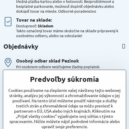
Možná platba kartou alebo v hotovosti. Bezproblémové a
bezplatné parkovanie, možnosť doplniť objednávku alebo
dokúpiť tovar na mieste. Odborné poradenstvo
Tovar na sklade:
Dostupnosť:
Skladom
Takto označený tovar máme skutočne na sklade pripravený k
osobnému odberu, alebo na odoslanie!
Objednávky
Osobný odber sklad Pezinok
Pri osobnom odbere neúčtujeme žiadny poplatok.
Kuriér DPD , Geis
Predvoľby súkromia
Cena za dopravu:
od 4,90 Eur s Dph
Cookies používame na zlepšenie vašej návštevy tejto webovej
stránky, analýzu jej výkonnosti a zhromažďovanie údajov o jej
používaní. Na tento účel môžeme použiť nástroje a služby
Maxstore
tretích strán a zhromaždené údaje sa môžu preniesť k
Bratislavská 79
partnerom v EÚ, USA alebo iných krajinách. Kliknutím na
Areál Satina
„Prijať všetky cookies“ vyjadrujete svoj súhlas s týmto
90201 Pezinok
spracovaním. Nižšie môžete nájsť podrobné informácie alebo
Poznámka:
vjazd do areálu z Bratislavskej ulice
upraviť svoje preferencie.