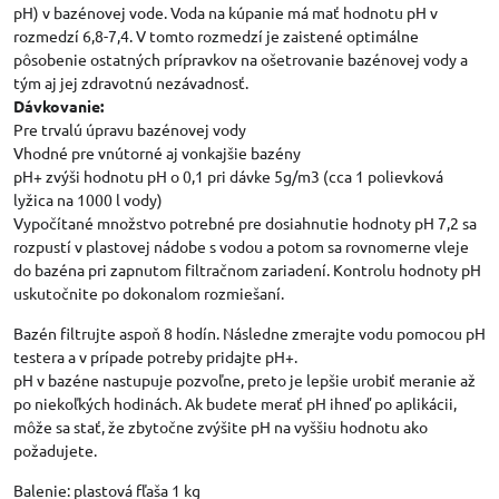
pH) v bazénovej vode. Voda na kúpanie má mať hodnotu pH v
rozmedzí 6,8-7,4. V tomto rozmedzí je zaistené optimálne
pôsobenie ostatných prípravkov na ošetrovanie bazénovej vody a
tým aj jej zdravotnú nezávadnosť.
Dávkovanie:
Pre trvalú úpravu bazénovej vody
Vhodné pre vnútorné aj vonkajšie bazény
pH+ zvýši hodnotu pH o 0,1 pri dávke 5g/m3 (cca 1 polievková
lyžica na 1000 l vody)
Vypočítané množstvo potrebné pre dosiahnutie hodnoty pH 7,2 sa
rozpustí v plastovej nádobe s vodou a potom sa rovnomerne vleje
do bazéna pri zapnutom filtračnom zariadení. Kontrolu hodnoty pH
uskutočnite po dokonalom rozmiešaní.
Bazén filtrujte aspoň 8 hodín. Následne zmerajte vodu pomocou pH
testera a v prípade potreby pridajte pH+.
pH v bazéne nastupuje pozvoľne, preto je lepšie urobiť meranie až
po niekoľkých hodinách. Ak budete merať pH ihneď po aplikácii,
môže sa stať, že zbytočne zvýšite pH na vyššiu hodnotu ako
požadujete.
Balenie: plastová fľaša 1 kg