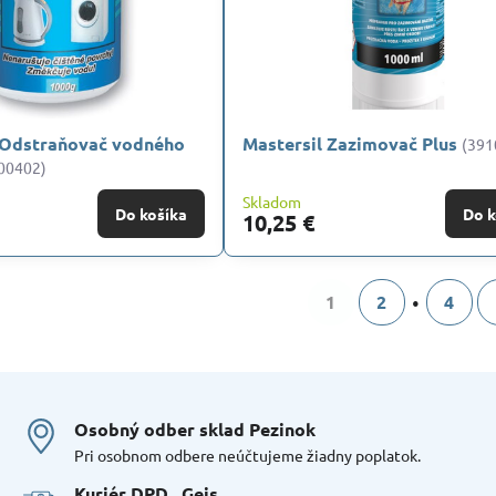
Odstraňovač vodného
Mastersil Zazimovač Plus
(391
00402)
Skladom
Do košíka
Do k
10,25 €
1
2
4
Osobný odber sklad Pezinok
Pri osobnom odbere neúčtujeme žiadny poplatok.
Kuriér DPD , Geis