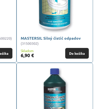
MASTERSIL Silný čistič odpadov
500220)
(31500302)
Skladom
ošíka
Do košíka
6,90 €