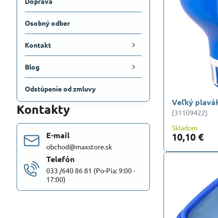
Doprava
Osobný odber
Kontakt
Blog
Odstúpenie od zmluvy
Veľký plavá
Kontakty
(31109422)
Skladom
E-mail
10,10 €
obchod@maxstore.sk
Telefón
033 /640 86 81 (Po-Pia: 9:00 -
17:00)