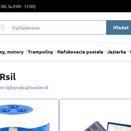
:00, So.9:00 - 12:00)
Hľadať
lny, motory
Trampolíny
Nafukovacie postele
Jazierka
sil
e.sk/vyrobca/mastersil