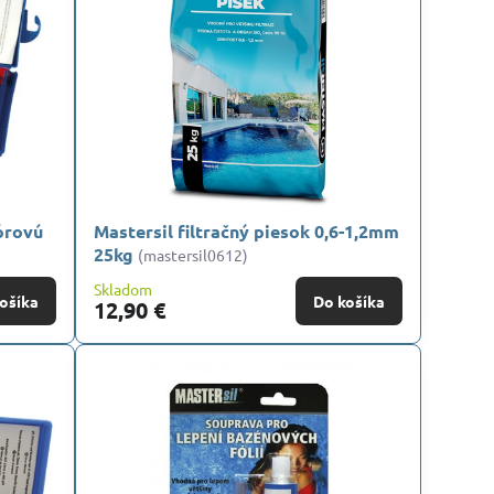
órovú
Mastersil filtračný piesok 0,6-1,2mm
25kg
(mastersil0612)
Skladom
ošíka
Do košíka
12,90 €