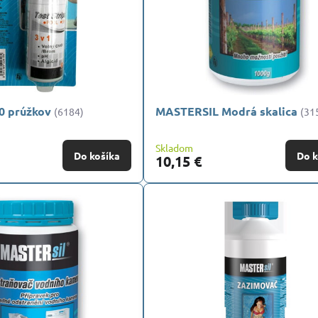
50 prúžkov
MASTERSIL Modrá skalica
(6184)
(31
Skladom
Do košíka
Do k
10,15 €