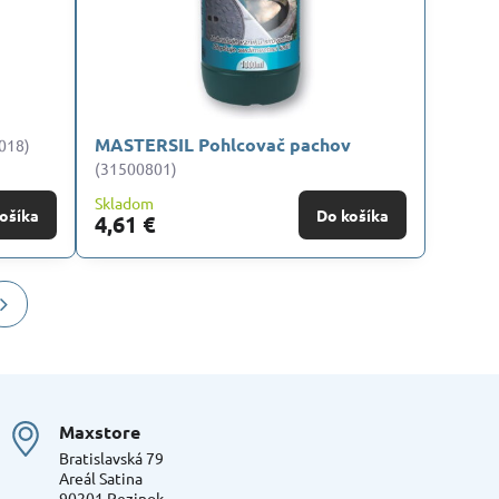
MASTERSIL Pohlcovač pachov
018)
(31500801)
Skladom
ošíka
Do košíka
4,61 €
Maxstore
Bratislavská 79
Areál Satina
90201 Pezinok