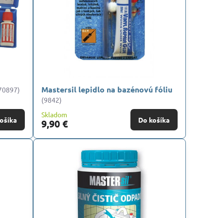
Mastersil lepidlo na bazénovú fóliu
70897)
(9842)
Skladom
ošíka
Do košíka
9,90 €