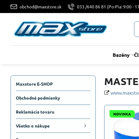
obchod@maxstore.sk
033 /640 86 81 (Po-Pia: 9:00 - 17
Bazény
Č
MASTER
Maxstore E-SHOP
www.maxstor
Obchodné podmienky
Reklamácia tovaru
NOVINKA
Všetko o nákupe