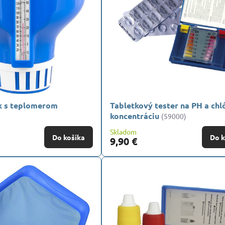
k s teplomerom
Tabletkový tester na PH a chl
koncentráciu
(59000)
Skladom
Do košíka
Do k
9,90 €