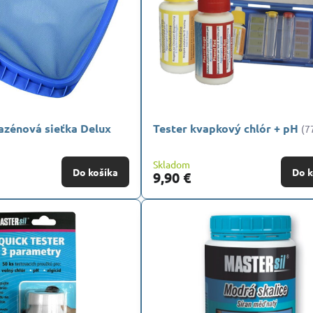
azénová sieťka Delux
Tester kvapkový chlór + pH
(7
Skladom
Do košíka
Do k
9,90 €