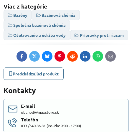
Viac z kategórie
Bazény
Bazénová chémia
Spoločná bazénová chémia
Ošetrovanie a údržba vody
Prípravky proti riasam
Facebook
Twitter
Bluesky
Pinterest
Reddit
LinkedIn
WhatsApp
E-
mail
Predchádzajúci produkt
Kontakty
E-mail
obchod@maxstore.sk
Telefón
033 /640 86 81 (Po-Pia: 9:00 - 17:00)