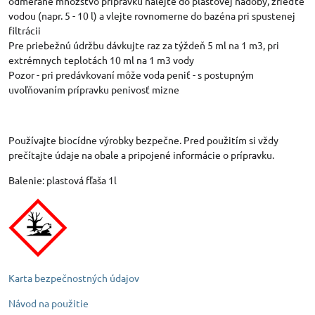
odmerané množstvo prípravku nalejte do plastovej nádoby, zrieďte
vodou (napr. 5 - 10 l) a vlejte rovnomerne do bazéna pri spustenej
filtrácii
Pre priebežnú údržbu dávkujte raz za týždeň 5 ml na 1 m3, pri
extrémnych teplotách 10 ml na 1 m3 vody
Pozor - pri predávkovaní môže voda peniť - s postupným
uvoľňovaním prípravku penivosť mizne
Používajte biocídne výrobky bezpečne. Pred použitím si vždy
prečítajte údaje na obale a pripojené informácie o prípravku.
Balenie: plastová fľaša 1l
Karta bezpečnostných údajov
Návod na použitie