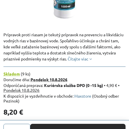
Prípravok proti riasam je tekutý prípravok na prevenciu a likvidáciu
vodných rias v bazénovej vode. Spoľahlivo účinkuje a chráni tam,
kde veľké zaťaženie bazénovej vody spolu s ďalšími faktormi, ako
napríklad vyššia teplota a dostatok slnečného žiarenia, vytvára
priaznivé podmienky na výskyt rias.
Čítajte viac
Skladom
(
9
ks)
Doručíme dňa:
Pondelok
10.8.2026
Kuriérska služba DPD (0 -15 kg)
•
4,90 €
•
Pondelok
10.8.2026
Maxstore
(Osobný odber
Pezinok)
8,20 €