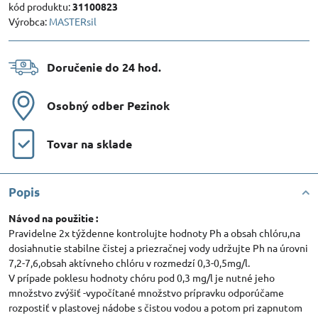
kód produktu:
31100823
Výrobca:
MASTERsil
Doručenie do 24 hod​.
Osobný odber Pezinok
Tovar na sklade
Popis
Návod na použitie :
Pravidelne 2x týždenne kontrolujte hodnoty Ph a obsah chlóru,na
dosiahnutie stabilne čistej a priezračnej vody udržujte Ph na úrovni
7,2-7,6,obsah aktívneho chlóru v rozmedzí 0,3-0,5mg/l.
V prípade poklesu hodnoty chóru pod 0,3 mg/l je nutné jeho
množstvo zvýšiť -vypočítané množstvo prípravku odporúčame
rozpostiť v plastovej nádobe s čistou vodou a potom pri zapnutom