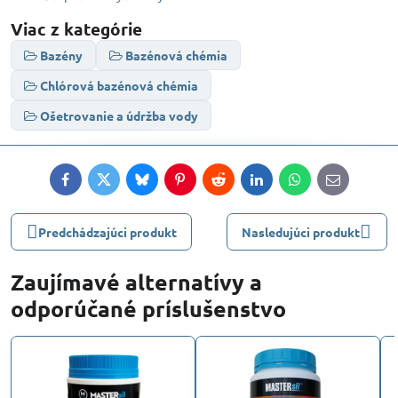
Viac z kategórie
Bazény
Bazénová chémia
Chlórová bazénová chémia
Ošetrovanie a údržba vody
Facebook
Twitter
Bluesky
Pinterest
Reddit
LinkedIn
WhatsApp
E-
mail
Predchádzajúci produkt
Nasledujúci produkt
Zaujímavé alternatívy a
odporúčané príslušenstvo