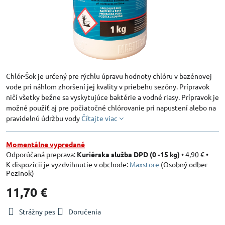
Chlór-Šok je určený pre rýchlu úpravu hodnoty chlóru v bazénovej
vode pri náhlom zhoršení jej kvality v priebehu sezóny. Prípravok
ničí všetky bežne sa vyskytujúce baktérie a vodné riasy. Prípravok je
možné použiť aj pre počiatočné chlórovanie pri napustení alebo na
pravidelnú údržbu vody
Čítajte viac
Momentálne vypredané
Kuriérska služba DPD (0 -15 kg)
•
4,90 €
•
Maxstore
(Osobný odber
Pezinok)
11,70 €
Strážny pes
Doručenia