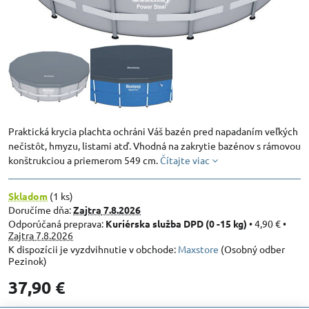
Praktická krycia plachta ochráni Váš bazén pred napadaním veľkých
nečistôt, hmyzu, listami atď. Vhodná na zakrytie bazénov s rámovou
konštrukciou a priemerom 549 cm.
Čítajte viac
Skladom
(
1
ks)
Doručíme dňa:
Zajtra
7.8.2026
Kuriérska služba DPD (0 -15 kg)
•
4,90 €
•
Zajtra
7.8.2026
Maxstore
(Osobný odber
Pezinok)
37,90 €