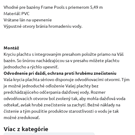
Vhodné pre bazény Frame Pools s priemerom 5,49 m
Materiál: PVC
Vrátane lán na upevnenie
Výpustné otvory bránia hromadeniu vody.
Montáž
Kryciu plachtu s integrovaným presahom položte priamo na Váš
bazén. So šnúrou nachádzajúcou sa v presahu môžete plachtu
jednoducho a rýchlo upevniť.
Odvodnenie pri daždi, ochrana proti hrubému znečisteniu
Vaša krycia plachta sériovo disponuje odvodňovacími otvormi. Tým
je možné jednoduché odloženie Vašej plachty bez
predchádzajúceho odčerpania dažďovej vody. Rozmer
odvodňovacích otvorov bol zvolený tak, aby mohla dažďová voda
odtekať, avšak hrubé znečistenie sa zachytí. Bežné náklady na
čistenie a tým použitie produktov starostlivosti o vodu je tak
možné zredukovať.
Viac z kategórie