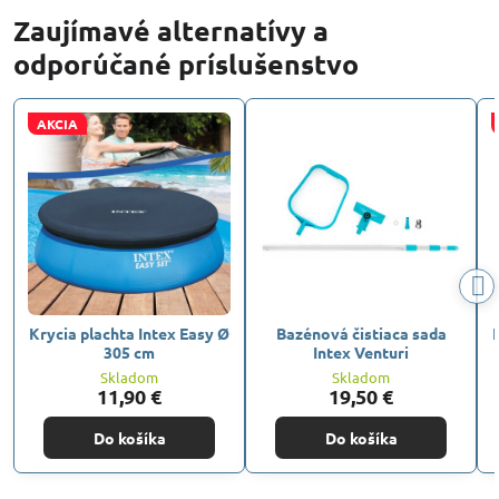
Zaujímavé alternatívy a
odporúčané príslušenstvo
AKCIA
Krycia plachta Intex Easy Ø
Bazénová čistiaca sada
F
305 cm
Intex Venturi
Skladom
Skladom
11,90 €
19,50 €
Do košíka
Do košíka