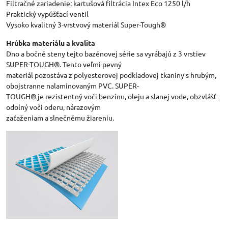
Filtračné zariadenie: kartušová filtrácia Intex Eco 1250 l/h
Praktický vypúšťací ventil
Vysoko kvalitný 3-vrstvový materiál Super-Tough®
Hrúbka materiálu a kvalita
Dno a bočné steny tejto bazénovej série sa vyrábajú z 3 vrstiev
SUPER-TOUGH®. Tento veľmi pevný
materiál pozostáva z polyesterovej podkladovej tkaniny s hrubým,
obojstranne nalaminovaným PVC. SUPER-
TOUGH® je rezistentný voči benzínu, oleju a slanej vode, obzvlášť
odolný voči oderu, nárazovým
zaťaženiam a slnečnému žiareniu.