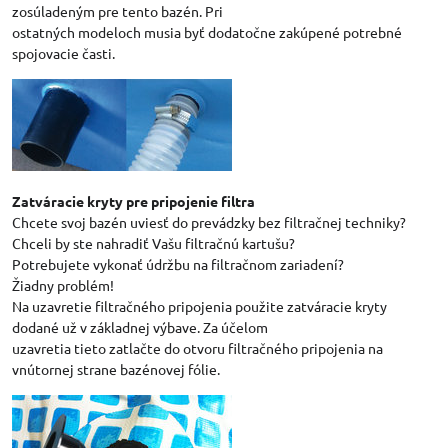
zosúladeným pre tento bazén. Pri
ostatných modeloch musia byť dodatočne zakúpené potrebné
spojovacie časti.
Zatváracie kryty pre pripojenie filtra
Chcete svoj bazén uviesť do prevádzky bez filtračnej techniky?
Chceli by ste nahradiť Vašu filtračnú kartušu?
Potrebujete vykonať údržbu na filtračnom zariadení?
Žiadny problém!
Na uzavretie filtračného pripojenia použite zatváracie kryty
dodané už v základnej výbave. Za účelom
uzavretia tieto zatlačte do otvoru filtračného pripojenia na
vnútornej strane bazénovej fólie.