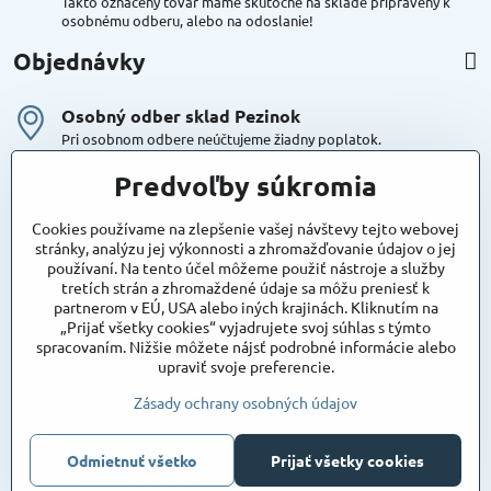
Takto označený tovar máme skutočne na sklade pripravený k
osobnému odberu, alebo na odoslanie!
Objednávky
Osobný odber sklad Pezinok
Pri osobnom odbere neúčtujeme žiadny poplatok.
Kuriér DPD , Geis
Predvoľby súkromia
Cena za dopravu:
od 4,90 Eur s Dph
Cookies používame na zlepšenie vašej návštevy tejto webovej
stránky, analýzu jej výkonnosti a zhromažďovanie údajov o jej
používaní. Na tento účel môžeme použiť nástroje a služby
Maxstore
tretích strán a zhromaždené údaje sa môžu preniesť k
Bratislavská 79
partnerom v EÚ, USA alebo iných krajinách. Kliknutím na
Areál Satina
„Prijať všetky cookies“ vyjadrujete svoj súhlas s týmto
90201 Pezinok
spracovaním. Nižšie môžete nájsť podrobné informácie alebo
Poznámka:
vjazd do areálu z Bratislavskej ulice
upraviť svoje preferencie.
Súradnice pre GPS:
48°16'48.83"N, 17°15'39.45"E
Zásady ochrany osobných údajov
Odmietnuť všetko
Prijať všetky cookies
©
2026
Copyright
Predvoľby súkromia
Zásady ochrany osobných údajov