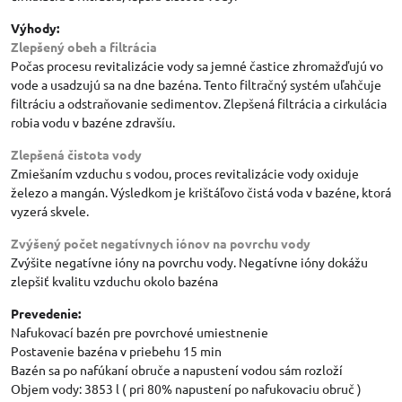
Výhody:
Zlepšený obeh a filtrácia
Počas procesu revitalizácie vody sa jemné častice zhromažďujú vo
vode a usadzujú sa na dne bazéna. Tento filtračný systém uľahčuje
filtráciu a odstraňovanie sedimentov. Zlepšená filtrácia a cirkulácia
robia vodu v bazéne zdravšíu.
Zlepšená čistota vody
Zmiešaním vzduchu s vodou, proces revitalizácie vody oxiduje
železo a mangán. Výsledkom je krištáľovo čistá voda v bazéne, ktorá
vyzerá skvele.
Zvýšený počet negatívnych iónov na povrchu vody
Zvýšite negatívne ióny na povrchu vody. Negatívne ióny dokážu
zlepšiť kvalitu vzduchu okolo bazéna
Prevedenie:
Nafukovací bazén pre povrchové umiestnenie
Postavenie bazéna v priebehu 15 min
Bazén sa po nafúkaní obruče a napustení vodou sám rozloží
Objem vody: 3853 l ( pri 80% napustení po nafukovaciu obruč )