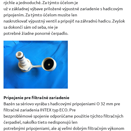
rýchle a jednoduché. Za týmto účelom je
už v základnej výbave priložené výpustné zariadenie s hadicovým
pripojením. Za týmto účelom musíte len
naskrutkovať výpustný ventil a pripojiť na záhradnú hadicu. Zvyšok
sa dokončí sám od seba, nie je
potrebné žiadne ponorné čerpadlo.
Pripojenie pre filtračné zariadenie
Bazén sa sériovo vyrába s hadicovými pripojeniami O 32 mm pre
filtračné zariadenia INTEX typ ECO. Pre
bezproblémové spojenie odporúčame použitie týchto filtračných
čerpadiel, nakoľko tieto nedisponujú len
potrebnými pripojeniami, ale aj veľmi dobrým filtračným výkonom