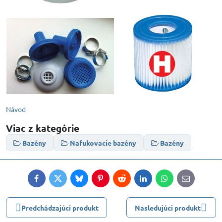
Návod
Viac z kategórie
Bazény
Nafukovacie bazény
Bazény
Facebook
Twitter
Bluesky
Pinterest
Reddit
LinkedIn
WhatsApp
E-
mail
Predchádzajúci produkt
Nasledujúci produkt