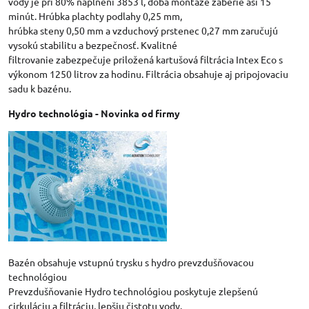
vody je pri 80% naplnení 3853 l, doba montáže zaberie asi 15
minút. Hrúbka plachty podlahy 0,25 mm,
hrúbka steny 0,50 mm a vzduchový prstenec 0,27 mm zaručujú
vysokú stabilitu a bezpečnosť. Kvalitné
filtrovanie zabezpečuje priložená kartušová filtrácia Intex Eco s
výkonom 1250 litrov za hodinu. Filtrácia obsahuje aj pripojovaciu
sadu k bazénu.
Hydro technológia - Novinka od firmy
Bazén obsahuje vstupnú trysku s hydro prevzdušňovacou
technológiou
Prevzdušňovanie Hydro technológiou poskytuje zlepšenú
cirkuláciu a filtráciu, lepšiu čistotu vody.