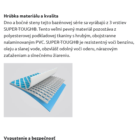
Hrúbka materiálu a kvalita
Dno a bočné steny tejto bazénovej série sa vyrábajú z 3 vrstiev
SUPER-TOUGH®. Tento veľmi pevný materiál pozostáva z
polyesterovej podkladovej tkaniny s hrubým, obojstranne
nalaminovaným PVC. SUPER-TOUGH® je rezistentný voči benzínu,
oleju a slanej vode, obzvlášť odolný voči oderu, nárazovým
zaťaženiam a slnečnému žiareniu.
Vypustenie a bezpečnosť