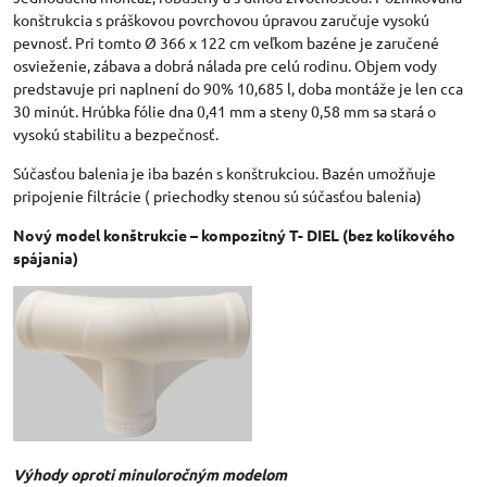
konštrukcia s práškovou povrchovou úpravou zaručuje vysokú
pevnosť. Pri tomto Ø 366 x 122 cm veľkom bazéne je zaručené
osvieženie, zábava a dobrá nálada pre celú rodinu. Objem vody
predstavuje pri naplnení do 90% 10,685 l, doba montáže je len cca
30 minút. Hrúbka fólie dna 0,41 mm a steny 0,58 mm sa stará o
vysokú stabilitu a bezpečnosť.
Súčasťou balenia je iba bazén s konštrukciou. Bazén umožňuje
pripojenie filtrácie ( priechodky stenou sú súčasťou balenia)
Nový model konštrukcie – kompozitný T- DIEL (bez kolíkového
spájania)
Výhody oproti minuloročným modelom