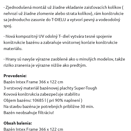
- Zjednodušená montáž už žiadne vkladanie zaisťovacích kolíkov (
nehrozí už žiadne zlomenie alebo strata kolíkov), rám konštrukcie
sa jednoducho zasunie do T-DIELU a vytvorí pevný a vodeodolný
spoj.
- Nová kompozitný UV odolný T- diel vytvára tesné spojenie
konštrukcie bazénu a zabraňuje vnútornej korózie konštrukcie
materiálu.
- Hrany sú navyše výrazne zaoblené ako u minulých modelov, takže
riziko zranenia je výrazne nižšie ako predtým.
Prevedenie:
Bazén Intex Frame 366 x 122 cm
3-vrstvový materiál bazénovej plachty Super-Tough
Kovová konštrukcia zabezpečuje stabilitu
Objem bazénu: 10685 l ( pri 90% naplnení )
Na stavbu bazéna je potrebných približne 30 min.
Bazén neobsahuje filtráciu!
Obsah balenia:
Bazén Intex Frame 366 x 122 cm