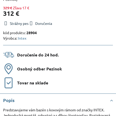
329 €
Zľava
17 €
312 €
Strážny pes
Doručenia
kód produktu:
28904
Výrobca:
Intex
Doručenie do 24 hod​.
Osobný odber Pezinok
Tovar na sklade
Popis
Predstavujeme vám bazén s kovovým rámom od značky INTEX.
Jednoduchá montáž, robustný a s dlhou životnosťou. Pozinkovaná