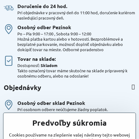
Doručenie do 24 hod​.
Pri objednávke v pracovný deň do 11:00 hod, doručenie kuriérom
nasledujúci pracovný deň.
Osobný odber Pezinok
Po – Pia 9:00 – 17:00 , Sobota 9:00 – 12:00
Možná platba kartou alebo v hotovosti. Bezproblémové a
bezplatné parkovanie, možnosť doplniť objednávku alebo
dokúpiť tovar na mieste. Odborné poradenstvo
Tovar na sklade:
Dostupnosť:
Skladom
Takto označený tovar máme skutočne na sklade pripravený k
osobnému odberu, alebo na odoslanie!
Objednávky
Osobný odber sklad Pezinok
Pri osobnom odbere neúčtujeme žiadny poplatok.
Kuriér DPD , Geis
Predvoľby súkromia
Cena za dopravu:
od 4,90 Eur s Dph
Cookies používame na zlepšenie vašej návštevy tejto webovej