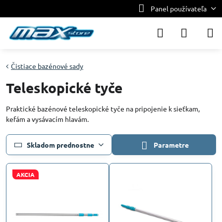
Panel používateľa
Čistiace bazénové sady
Teleskopické tyče
Praktické bazénové teleskopické tyče na pripojenie k sieťkam,
kefám a vysávacím hlavám.
Skladom prednostne
Parametre
AKCIA