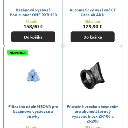
Bazénový vysávač
Automatický vysávač CF
Poolrunner ONE RXB 150
Orca 40 AKU
Skladom
Skladom
158,90 €
129,90 €
Do košíka
Do košíka
NOVINKA
Filtračná náplň NEOVA pre
Filtračné vrecko s tesnením
bazénové vysávače a
pre akumulátorový
vírivky
vysávač Intex ZR100 a
ZR200
Skladom
Skladom