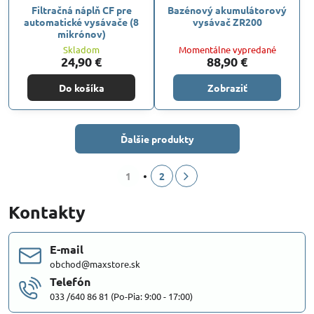
Filtračná náplň CF pre
Bazénový akumulátorový
automatické vysávače (8
vysávač ZR200
mikrónov)
Skladom
Momentálne vypredané
24,90 €
88,90 €
Do košíka
Zobraziť
Ďalšie produkty
1
2
Kontakty
E-mail
obchod@maxstore.sk
Telefón
033 /640 86 81 (Po-Pia: 9:00 - 17:00)