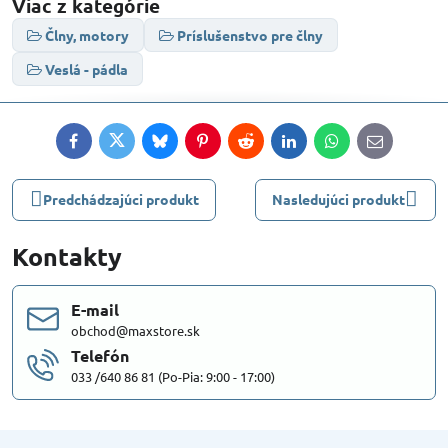
Viac z kategórie
Člny, motory
Príslušenstvo pre člny
Veslá - pádla
Facebook
Twitter
Bluesky
Pinterest
Reddit
LinkedIn
WhatsApp
E-
mail
Predchádzajúci produkt
Nasledujúci produkt
Kontakty
E-mail
obchod@maxstore.sk
Telefón
033 /640 86 81 (Po-Pia: 9:00 - 17:00)