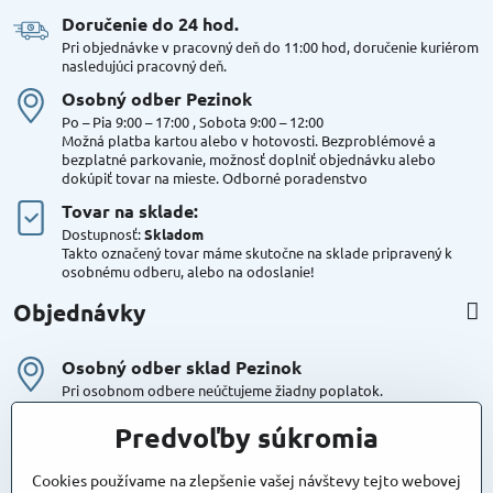
Doručenie do 24 hod​.
Pri objednávke v pracovný deň do 11:00 hod, doručenie kuriérom
nasledujúci pracovný deň.
Osobný odber Pezinok
Po – Pia 9:00 – 17:00 , Sobota 9:00 – 12:00
Možná platba kartou alebo v hotovosti. Bezproblémové a
bezplatné parkovanie, možnosť doplniť objednávku alebo
dokúpiť tovar na mieste. Odborné poradenstvo
Tovar na sklade:
Dostupnosť:
Skladom
Takto označený tovar máme skutočne na sklade pripravený k
osobnému odberu, alebo na odoslanie!
Objednávky
Osobný odber sklad Pezinok
Pri osobnom odbere neúčtujeme žiadny poplatok.
Kuriér DPD , Geis
Predvoľby súkromia
Cena za dopravu:
od 4,90 Eur s Dph
Cookies používame na zlepšenie vašej návštevy tejto webovej