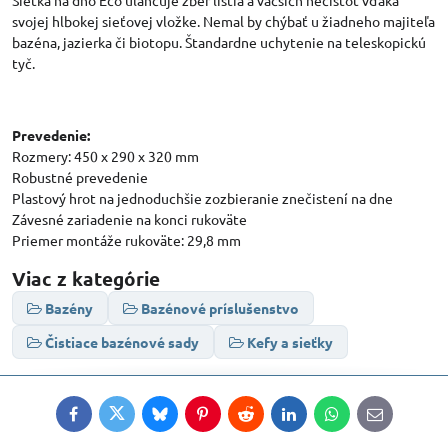
svojej hlbokej sieťovej vložke. Nemal by chýbať u žiadneho majiteľa
bazéna, jazierka či biotopu. Štandardne uchytenie na teleskopickú
tyč.
Prevedenie:
Rozmery: 450 x 290 x 320 mm
Robustné prevedenie
Plastový hrot na jednoduchšie zozbieranie znečistení na dne
Závesné zariadenie na konci rukoväte
Priemer montáže rukoväte: 29,8 mm
Viac z kategórie
Bazény
Bazénové príslušenstvo
Čistiace bazénové sady
Kefy a sieťky
Facebook
Twitter
Bluesky
Pinterest
Reddit
LinkedIn
WhatsApp
E-
mail