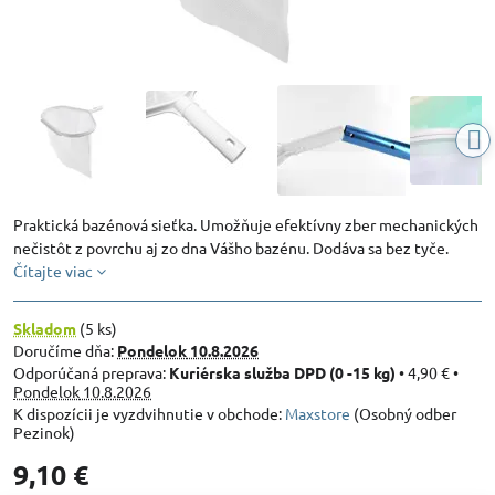
Praktická bazénová sieťka. Umožňuje efektívny zber mechanických
nečistôt z povrchu aj zo dna Vášho bazénu. Dodáva sa bez tyče.
Čítajte viac
Skladom
(
5
ks)
Doručíme dňa:
Pondelok
10.8.2026
Kuriérska služba DPD (0 -15 kg)
•
4,90 €
•
Pondelok
10.8.2026
Maxstore
(Osobný odber
Pezinok)
9,10 €