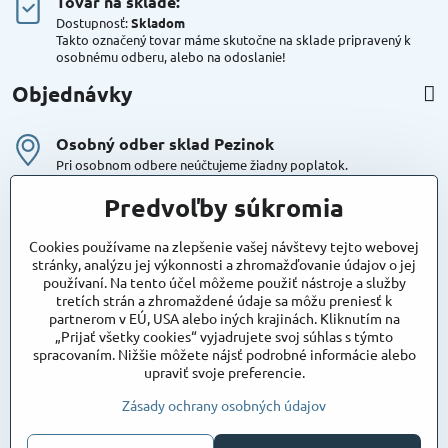
Tovar na sklade:
Dostupnosť:
Skladom
Takto označený tovar máme skutočne na sklade pripravený k
osobnému odberu, alebo na odoslanie!
Objednávky
Osobný odber sklad Pezinok
Pri osobnom odbere neúčtujeme žiadny poplatok.
Kuriér DPD , Geis
Predvoľby súkromia
Cena za dopravu:
od 4,90 Eur s Dph
Cookies používame na zlepšenie vašej návštevy tejto webovej
stránky, analýzu jej výkonnosti a zhromažďovanie údajov o jej
používaní. Na tento účel môžeme použiť nástroje a služby
Maxstore
tretích strán a zhromaždené údaje sa môžu preniesť k
Bratislavská 79
partnerom v EÚ, USA alebo iných krajinách. Kliknutím na
Areál Satina
„Prijať všetky cookies“ vyjadrujete svoj súhlas s týmto
90201 Pezinok
spracovaním. Nižšie môžete nájsť podrobné informácie alebo
Poznámka:
vjazd do areálu z Bratislavskej ulice
upraviť svoje preferencie.
Súradnice pre GPS:
48°16'48.83"N, 17°15'39.45"E
Zásady ochrany osobných údajov