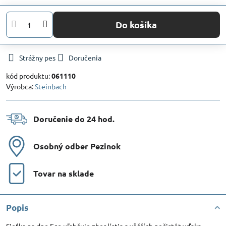
Do košíka
Strážny pes
Doručenia
kód produktu:
061110
Výrobca:
Steinbach
Doručenie do 24 hod​.
Osobný odber Pezinok
Tovar na sklade
Popis
Sieťka na dno Eco uľahčuje zber lístia a väčších nečistôt vďaka