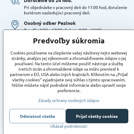
Doručenie do 24 hod​.
Pri objednávke v pracovný deň do 11:00 hod, doručenie
kuriérom nasledujúci pracovný deň.
Osobný odber Pezinok
Po – Pia 9:00 – 17:00 , Sobota 9:00 – 12:00
Možná platba kartou alebo v hotovosti. Bezproblémové a
Predvoľby súkromia
bezplatné parkovanie, možnosť doplniť objednávku alebo
dokúpiť tovar na mieste. Odborné poradenstvo
Cookies používame na zlepšenie vašej návštevy tejto webovej
Tovar na sklade:
stránky, analýzu jej výkonnosti a zhromažďovanie údajov o jej
používaní. Na tento účel môžeme použiť nástroje a služby
Dostupnosť:
Skladom
tretích strán a zhromaždené údaje sa môžu preniesť k
Takto označený tovar máme skutočne na sklade
partnerom v EÚ, USA alebo iných krajinách. Kliknutím na „Prijať
pripravený k osobnému odberu, alebo na odoslanie!
všetky cookies“ vyjadrujete svoj súhlas s týmto spracovaním.
Nižšie môžete nájsť podrobné informácie alebo upraviť svoje
Objednávky
preferencie.
Stav objednávky
Zásady ochrany osobných údajov
Odmietnuť všetko
Prijať všetky cookies
Ukázať podrobnosti