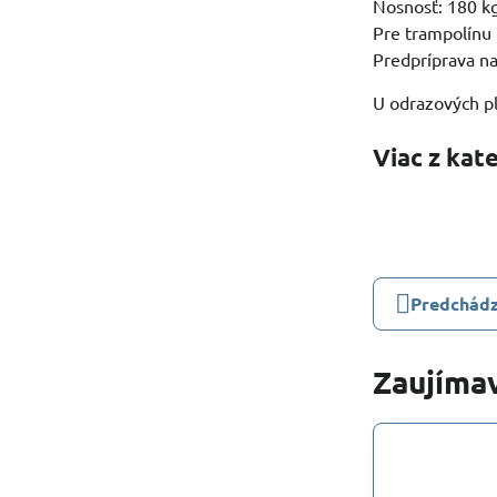
Nosnosť: 180 k
Pre trampolínu
Predpríprava na
U odrazových pl
Viac z kat
Predchádz
Zaujímav