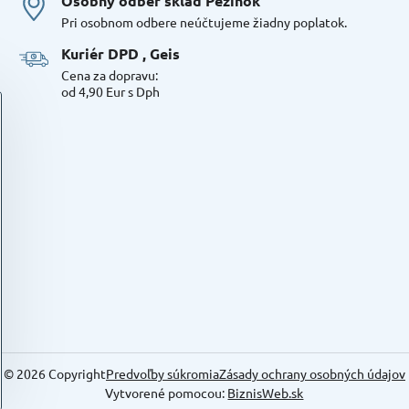
Osobný odber sklad Pezinok
Pri osobnom odbere neúčtujeme žiadny poplatok.
Kuriér DPD , Geis
Cena za dopravu:
od 4,90 Eur s Dph
©
2026
Copyright
Predvoľby súkromia
Zásady ochrany osobných údajov
Vytvorené pomocou:
BiznisWeb.sk