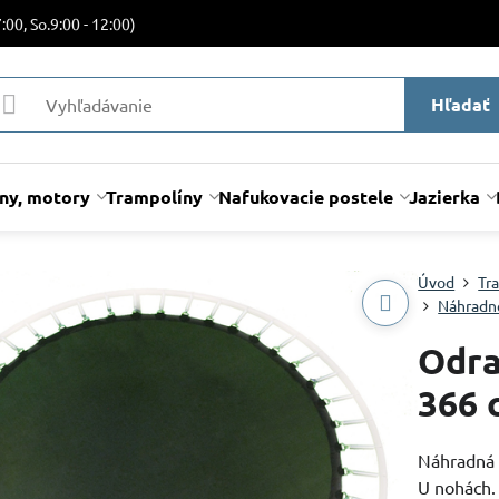
:00, So.9:00 - 12:00)
Hľadať
lny, motory
Trampolíny
Nafukovacie postele
Jazierka
Úvod
Tr
Náhradn
Odra
366 
Náhradná 
U nohách. 