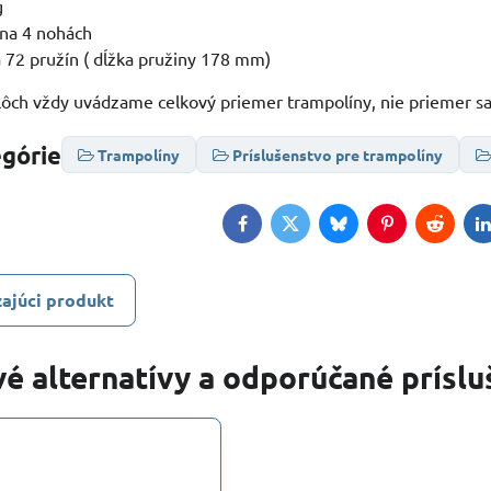
g
 na 4 nohách
 72 pružín ( dĺžka pružiny 178 mm)
ôch vždy uvádzame celkový priemer trampolíny, nie priemer sa
egórie
Trampolíny
Príslušenstvo pre trampolíny
Facebook
Twitter
Bluesky
Pinterest
Reddit
L
ajúci produkt
é alternatívy a odporúčané prísl