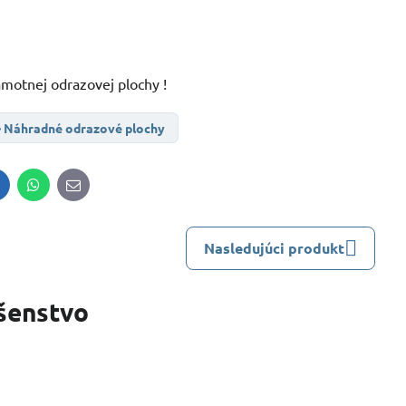
motnej odrazovej plochy !
Náhradné odrazové plochy
inkedIn
WhatsApp
E-
mail
Nasledujúci produkt
ušenstvo