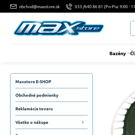
obchod@maxstore.sk
033 /640 86 81 (Po-Pia: 9:00 - 17
Bazény
Č
Maxstore E-SHOP
Obchodné podmienky
Reklamácia tovaru
Všetko o nákupe