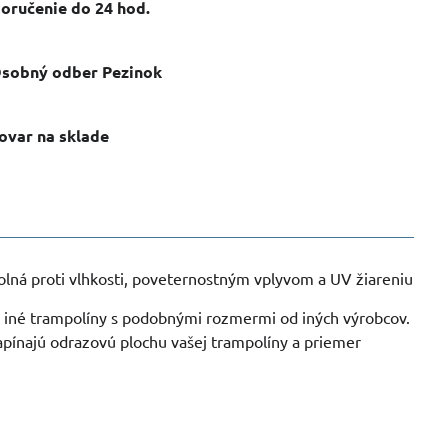
oručenie do 24 hod​.
sobný odber Pezinok
ovar na sklade
olná proti vlhkosti, poveternostným vplyvom a UV žiareniu
a iné trampolíny s podobnými rozmermi od iných výrobcov.
apínajú odrazovú plochu vašej trampolíny a priemer