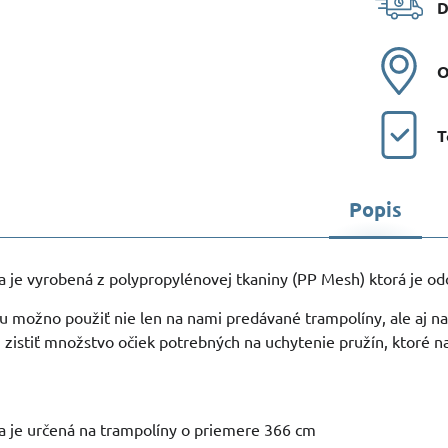
D
O
T
Popis
 je vyrobená z polypropylénovej tkaniny (PP Mesh) ktorá je od
 možno použiť nie len na nami predávané trampolíny, ale aj n
 zistiť množstvo očiek potrebných na uchytenie pružín, ktoré n
a je určená na trampolíny o priemere 366 cm