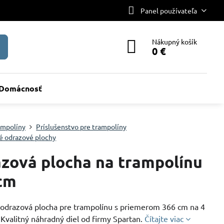
Panel používateľa
Nákupný košík
0 €
Domácnosť
ampolíny
Príslušenstvo pre trampolíny
é odrazové plochy
zová plocha na trampolínu
cm
odrazová plocha pre trampolínu s priemerom 366 cm na 4
Kvalitný náhradný diel od firmy Spartan.
Čítajte viac