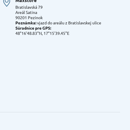
Maxstore
Bratislavská 79
Areál Satina
90201 Pezinok
Poznámka:
vjazd do areálu z Bratislavskej ulice
Súradnice pre GPS:
48°16'48.83"N, 17°15'39.45"E