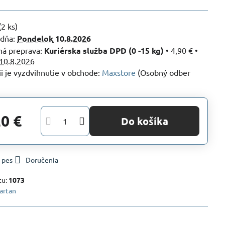
(
2
ks)
 dňa:
Pondelok
10.8.2026
Kuriérska služba DPD (0 -15 kg)
•
4,90 €
•
10.8.2026
Maxstore
(Osobný odber
20 €
Do košíka
 pes
Doručenia
tu:
1073
artan