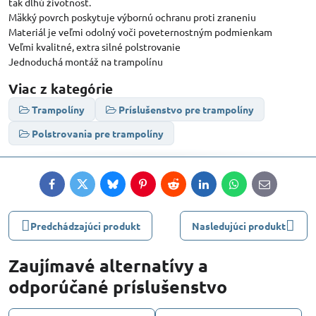
tak dlhú životnosť.
Mäkký povrch poskytuje výbornú ochranu proti zraneniu
Materiál je veľmi odolný voči poveternostným podmienkam
Veľmi kvalitné, extra silné polstrovanie
Jednoduchá montáž na trampolínu
Viac z kategórie
Trampolíny
Príslušenstvo pre trampolíny
Polstrovania pre trampolíny
Facebook
Twitter
Bluesky
Pinterest
Reddit
LinkedIn
WhatsApp
E-
mail
Predchádzajúci produkt
Nasledujúci produkt
Zaujímavé alternatívy a
odporúčané príslušenstvo