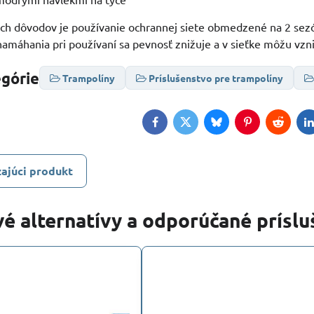
ch dôvodov je používanie ochrannej siete obmedzené na 2 sezó
máhania pri používaní sa pevnosť znižuje a v sieťke môžu vzni
egórie
Trampolíny
Príslušenstvo pre trampolíny
Facebook
Twitter
Bluesky
Pinterest
Reddit
L
ajúci produkt
é alternatívy a odporúčané prísl