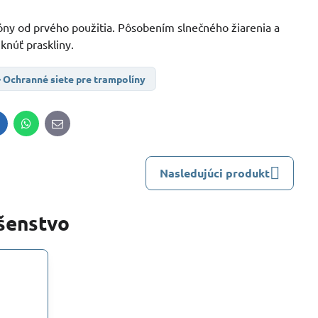
ny od prvého použitia. Pôsobením slnečného žiarenia a
knúť praskliny.
Ochranné siete pre trampolíny
inkedIn
WhatsApp
E-
mail
Nasledujúci produkt
ušenstvo