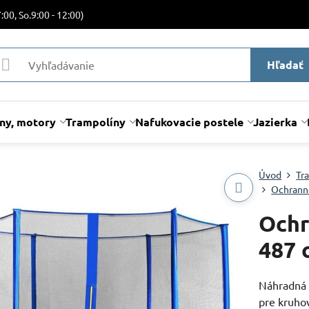
:00, So.9:00 - 12:00)
Hľadať
lny, motory
Trampolíny
Nafukovacie postele
Jazierka
Úvod
Tr
Ochranné
Ochr
487 
Náhradná 
pre kruho