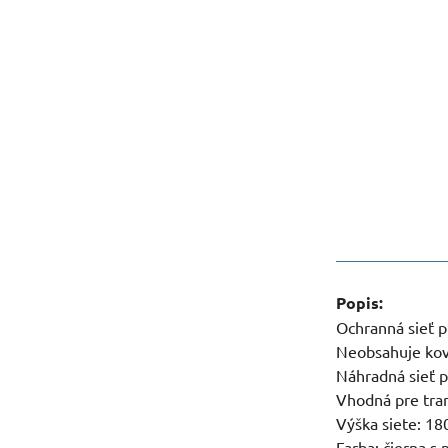
Popis:
Ochranná sieť p
Neobsahuje kov
Náhradná sieť p
Vhodná pre tra
Výška siete: 18
Farba: čierna s