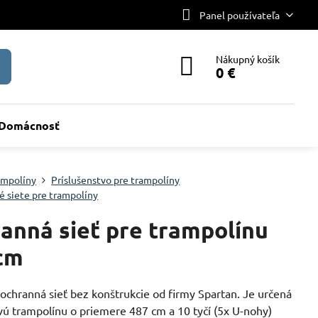
Panel používateľa
Nákupný košík
0 €
Domácnosť
ampolíny
Príslušenstvo pre trampolíny
 siete pre trampolíny
anná sieť pre trampolínu
cm
ochranná sieť bez konštrukcie od firmy Spartan. Je určená
vú trampolínu o priemere 487 cm a 10 tyčí (5x U-nohy)