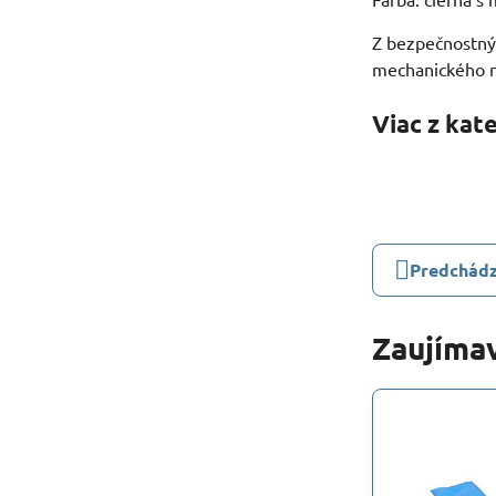
Z bezpečnostný
mechanického na
Viac z kat
Predchádz
Zaujímav