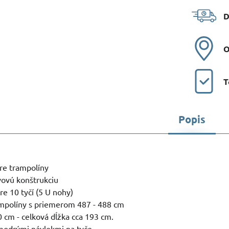
D
O
T
Popis
re trampolíny
ovú konštrukciu
re 10 tyčí (5 U nohy)
mpolíny s priemerom 487 - 488 cm
0 cm - celková dĺžka cca 193 cm.
 modrými návlekmi na tyče