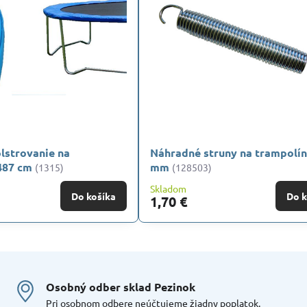
lstrovanie na
Náhradné struny na trampolín
487 cm
mm
(1315)
(128503)
Skladom
Do košíka
Do k
1,70 €
Osobný odber sklad Pezinok
Pri osobnom odbere neúčtujeme žiadny poplatok.