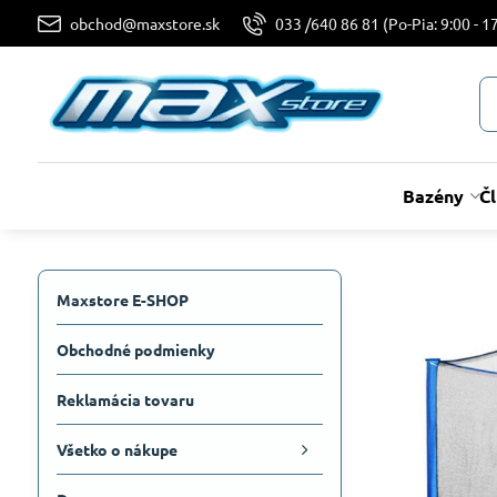
obchod@maxstore.sk
033 /640 86 81 (Po-Pia: 9:00 - 17
Bazény
Č
Maxstore E-SHOP
Obchodné podmienky
Reklamácia tovaru
Všetko o nákupe