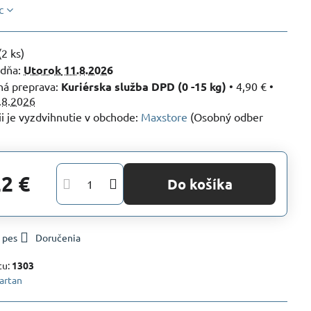
c
(
2
ks)
 dňa:
Utorok
11.8.2026
Kuriérska služba DPD (0 -15 kg)
•
4,90 €
•
.8.2026
Maxstore
(Osobný odber
22 €
Do košíka
 pes
Doručenia
tu:
1303
artan