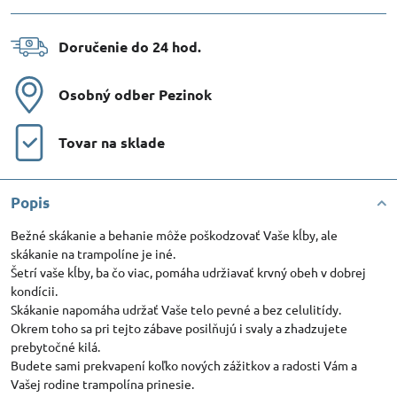
Doručenie do 24 hod​.
Osobný odber Pezinok
Tovar na sklade
Popis
Bežné skákanie a behanie môže poškodzovať Vaše kĺby, ale
skákanie na trampolíne je iné.
Šetrí vaše kĺby, ba čo viac, pomáha udržiavať krvný obeh v dobrej
kondícii.
Skákanie napomáha udržať Vaše telo pevné a bez celulitídy.
Okrem toho sa pri tejto zábave posilňujú i svaly a zhadzujete
prebytočné kilá.
Budete sami prekvapení koľko nových zážitkov a radosti Vám a
Vašej rodine trampolína prinesie.