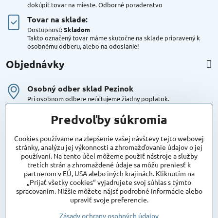
dokúpiť tovar na mieste. Odborné poradenstvo
Tovar na sklade:
Dostupnosť:
Skladom
Takto označený tovar máme skutočne na sklade pripravený k
osobnému odberu, alebo na odoslanie!
Objednávky
Osobný odber sklad Pezinok
Pri osobnom odbere neúčtujeme žiadny poplatok.
Kuriér DPD , Geis
Predvoľby súkromia
Cena za dopravu:
od 4,90 Eur s Dph
Cookies používame na zlepšenie vašej návštevy tejto webovej
stránky, analýzu jej výkonnosti a zhromažďovanie údajov o jej
používaní. Na tento účel môžeme použiť nástroje a služby
Maxstore
tretích strán a zhromaždené údaje sa môžu preniesť k
Bratislavská 79
partnerom v EÚ, USA alebo iných krajinách. Kliknutím na
Areál Satina
„Prijať všetky cookies“ vyjadrujete svoj súhlas s týmto
90201 Pezinok
spracovaním. Nižšie môžete nájsť podrobné informácie alebo
Poznámka:
vjazd do areálu z Bratislavskej ulice
upraviť svoje preferencie.
Súradnice pre GPS:
48°16'48.83"N, 17°15'39.45"E
Zásady ochrany osobných údajov