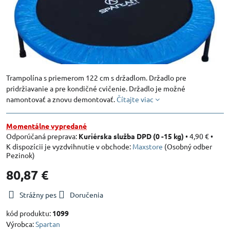
Trampolína s priemerom 122 cm s držadlom. Držadlo pre
pridržiavanie a pre kondičné cvičenie. Držadlo je možné
namontovať a znovu demontovať.
Čítajte viac
Momentálne vypredané
Kuriérska služba DPD (0 -15 kg)
•
4,90 €
•
Maxstore
(Osobný odber
Pezinok)
80,87 €
Strážny pes
Doručenia
kód produktu:
1099
Výrobca:
Spartan