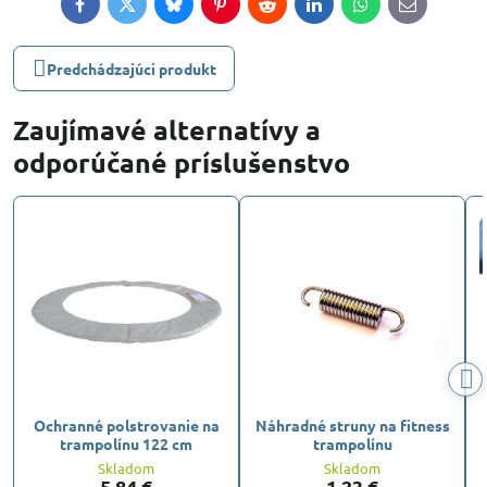
Facebook
Twitter
Bluesky
Pinterest
Reddit
LinkedIn
WhatsApp
E-
mail
Predchádzajúci produkt
Zaujímavé alternatívy a
odporúčané príslušenstvo
Ochranné polstrovanie na
Náhradné struny na fitness
trampolínu 122 cm
trampolínu
Skladom
Skladom
5,84 €
1,23 €