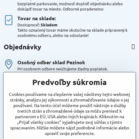
bezplatné parkovanie, možnosť doplniť objednávku alebo
dokúpiť tovar na mieste. Odborné poradenstvo
Tovar na sklade:
Dostupnosť:
Skladom
Takto označený tovar máme skutočne na sklade pripravený k
osobnému odberu, alebo na odoslanie!
Objednávky
Osobný odber sklad Pezinok
Pri osobnom odbere neúčtujeme žiadny poplatok.
Kuriér DPD , Geis
Predvoľby súkromia
Cena za dopravu:
od 4,90 Eur s Dph
Cookies používame na zlepšenie vašej návštevy tejto webovej
stránky, analýzu jej výkonnosti a zhromažďovanie údajov o jej
používaní. Na tento účel môžeme použiť nástroje a služby
Maxstore
tretích strán a zhromaždené údaje sa môžu preniesť k
Bratislavská 79
partnerom v EÚ, USA alebo iných krajinách. Kliknutím na
Areál Satina
„Prijať všetky cookies“ vyjadrujete svoj súhlas s týmto
90201 Pezinok
spracovaním. Nižšie môžete nájsť podrobné informácie alebo
Poznámka:
vjazd do areálu z Bratislavskej ulice
upraviť svoje preferencie.
Súradnice pre GPS: