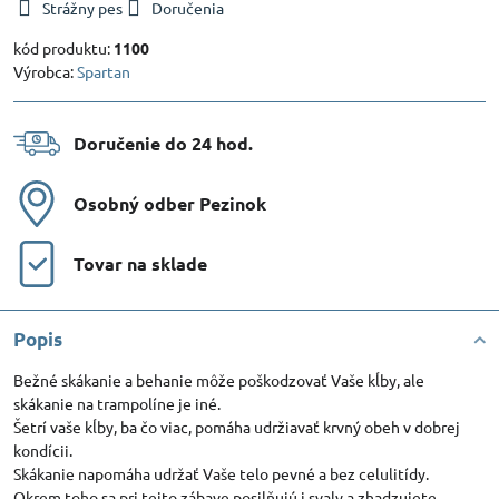
Strážny pes
Doručenia
kód produktu:
1100
Výrobca:
Spartan
Doručenie do 24 hod​.
Osobný odber Pezinok
Tovar na sklade
Popis
Bežné skákanie a behanie môže poškodzovať Vaše kĺby, ale
skákanie na trampolíne je iné.
Šetrí vaše kĺby, ba čo viac, pomáha udržiavať krvný obeh v dobrej
kondícii.
Skákanie napomáha udržať Vaše telo pevné a bez celulitídy.
Okrem toho sa pri tejto zábave posilňujú i svaly a zhadzujete