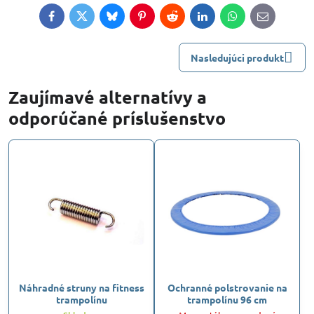
Facebook
Twitter
Bluesky
Pinterest
Reddit
LinkedIn
WhatsApp
E-
mail
Nasledujúci produkt
Zaujímavé alternatívy a
odporúčané príslušenstvo
Náhradné struny na fitness
Ochranné polstrovanie na
trampolínu
trampolínu 96 cm