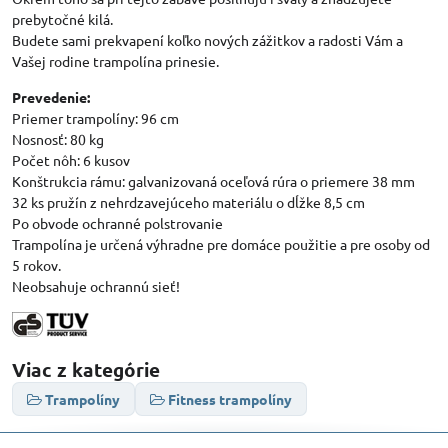
prebytočné kilá.
Budete sami prekvapení koľko nových zážitkov a radosti Vám a
Vašej rodine trampolína prinesie.
Prevedenie:
Priemer trampolíny: 96 cm
Nosnosť: 80 kg
Počet nôh: 6 kusov
Konštrukcia rámu: galvanizovaná oceľová rúra o priemere 38 mm
32 ks pružín z nehrdzavejúceho materiálu o dĺžke 8,5 cm
Po obvode ochranné polstrovanie
Trampolína je určená výhradne pre domáce použitie a pre osoby od
5 rokov.
Neobsahuje ochrannú sieť!
Viac z kategórie
Trampolíny
Fitness trampolíny