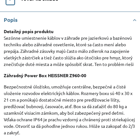
Popis
Detailný popis produktu
Sezónne umiestnenie káblov v záhrade pre jazierkovú a bazénovú
techniku ​​alebo záhradné osvetlenie, ktoré sa často mení alebo
prepája. Záhradné zásuvky majú často málo zdierok na zapojenie
všetkých zástrčiek a tiež často slúžia ako útočisko pre hmyz, ktorý
znečisťuje duté miesta a môže spôsobiť skrat. Ten to problém rieši
Záhradný Power Box HEISSNER Z960-00
Bezpečnostné úložisko, umožňuje centrálne, bezpečné a čisté
uloženie rozvodov elektrických káblov. Rozmery boxu sú 40 x 30 x
21 cm a ponúkajú dostatočné miesto pre predlžovacie lišty,
predlžovač bubnový, časovače, atď. Box sa dá zaťažiť do 80 kg a
uzamknúť visiacim zámkom, aby bol zabezpečený pred deťmi.
Vďaka ochrane IP64 je prachu vzdorný a chránený proti striekajúcej
vode. Otvoriť sa dá pohodlne jednou rukou. Môže sa zakopať do 2/3
a zakryť.