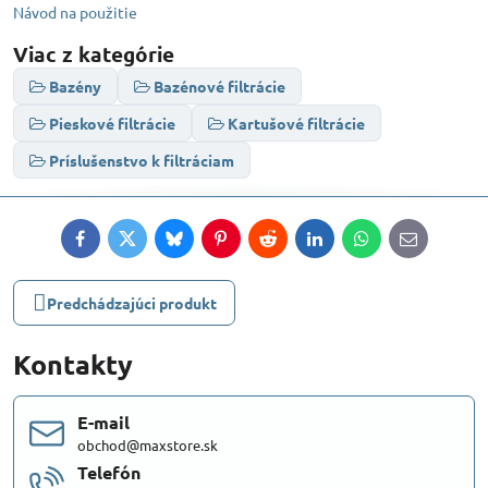
Návod na použitie
Viac z kategórie
Bazény
Bazénové filtrácie
Pieskové filtrácie
Kartušové filtrácie
Príslušenstvo k filtráciam
Facebook
Twitter
Bluesky
Pinterest
Reddit
LinkedIn
WhatsApp
E-
mail
Predchádzajúci produkt
Kontakty
E-mail
obchod@maxstore.sk
Telefón