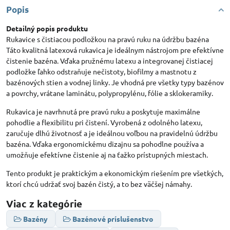
Popis
Detailný popis produktu
Rukavice s čistiacou podložkou na pravú ruku na údržbu bazéna
Táto kvalitná latexová rukavica je ideálnym nástrojom pre efektívne
čistenie bazéna. Vďaka pružnému latexu a integrovanej čistiacej
podložke ľahko odstraňuje nečistoty, biofilmy a mastnotu z
bazénových stien a vodnej linky. Je vhodná pre všetky typy bazénov
a povrchy, vrátane laminátu, polypropylénu, fólie a sklokeramiky.
Rukavica je navrhnutá pre pravú ruku a poskytuje maximálne
pohodlie a flexibilitu pri čistení. Vyrobená z odolného latexu,
zaručuje dlhú životnosť a je ideálnou voľbou na pravidelnú údržbu
bazéna. Vďaka ergonomickému dizajnu sa pohodlne používa a
umožňuje efektívne čistenie aj na ťažko prístupných miestach.
Tento produkt je praktickým a ekonomickým riešením pre všetkých,
ktorí chcú udržať svoj bazén čistý, a to bez väčšej námahy.
Viac z kategórie
Bazény
Bazénové príslušenstvo