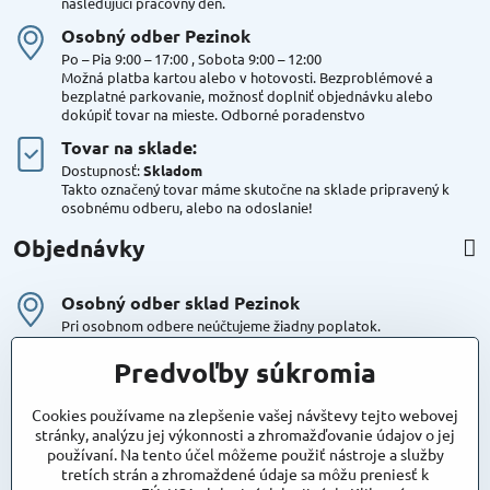
nasledujúci pracovný deň.
Osobný odber Pezinok
Po – Pia 9:00 – 17:00 , Sobota 9:00 – 12:00
Možná platba kartou alebo v hotovosti. Bezproblémové a
bezplatné parkovanie, možnosť doplniť objednávku alebo
dokúpiť tovar na mieste. Odborné poradenstvo
Tovar na sklade:
Dostupnosť:
Skladom
Takto označený tovar máme skutočne na sklade pripravený k
osobnému odberu, alebo na odoslanie!
Objednávky
Osobný odber sklad Pezinok
Pri osobnom odbere neúčtujeme žiadny poplatok.
Kuriér DPD , Geis
Predvoľby súkromia
Cena za dopravu:
od 4,90 Eur s Dph
Cookies používame na zlepšenie vašej návštevy tejto webovej
stránky, analýzu jej výkonnosti a zhromažďovanie údajov o jej
používaní. Na tento účel môžeme použiť nástroje a služby
Maxstore
tretích strán a zhromaždené údaje sa môžu preniesť k