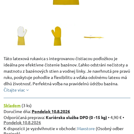
Táto latexová rukavica s integrovanou čistiacou podložkou je
ideálna pre efektívne čistenie bazénov. Ľahko odstráni nečistoty a
mastnotu z bazénových stien a vodnej linky. Je navrhnutá pre pravú
ruku, poskytuje pohodlie a flexibilitu a vďaka odolnému latexu má
dlhú životnosť. Perfektná voľba na pravidelnú údržbu bazéna.
Čítajte viac
Skladom
(
3
ks)
Doručíme dňa:
Pondelok
10.8.2026
Kuriérska služba DPD (0 -15 kg)
•
4,90 €
•
Pondelok
10.8.2026
Maxstore
(Osobný odber
Pezinok)