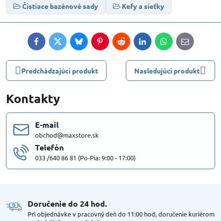
Čistiace bazénové sady
Kefy a sieťky
Facebook
Twitter
Bluesky
Pinterest
Reddit
LinkedIn
WhatsApp
E-
mail
Predchádzajúci produkt
Nasledujúci produkt
Kontakty
E-mail
obchod@maxstore.sk
Telefón
033 /640 86 81 (Po-Pia: 9:00 - 17:00)
Doručenie do 24 hod​.
Pri objednávke v pracovný deň do 11:00 hod, doručenie kuriérom