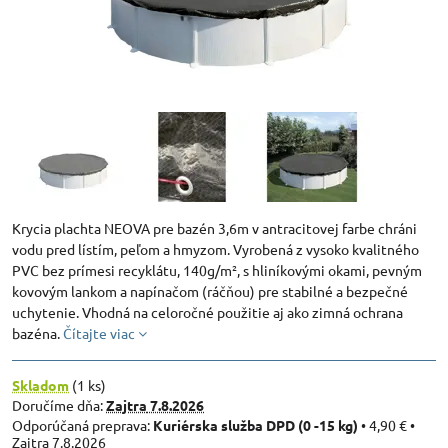
Krycia plachta NEOVA pre bazén 3,6m v antracitovej farbe chráni
vodu pred lístím, peľom a hmyzom. Vyrobená z vysoko kvalitného
PVC bez prímesi recyklátu, 140g/m², s hliníkovými okami, pevným
kovovým lankom a napínačom (ráčňou) pre stabilné a bezpečné
uchytenie. Vhodná na celoročné použitie aj ako zimná ochrana
bazéna.
Čítajte viac
Skladom
(
1
ks)
Doručíme dňa:
Zajtra
7.8.2026
Kuriérska služba DPD (0 -15 kg)
•
4,90 €
•
Zajtra
7.8.2026