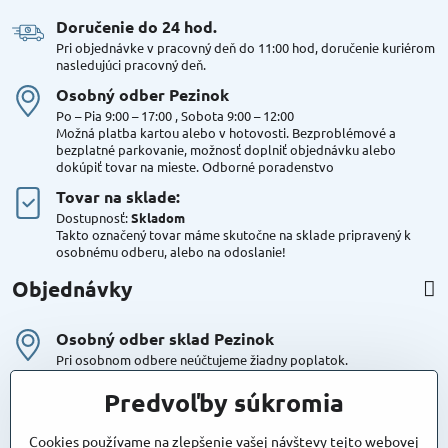
Doručenie do 24 hod​.
Pri objednávke v pracovný deň do 11:00 hod, doručenie kuriérom
nasledujúci pracovný deň.
Osobný odber Pezinok
Po – Pia 9:00 – 17:00 , Sobota 9:00 – 12:00
Možná platba kartou alebo v hotovosti. Bezproblémové a
bezplatné parkovanie, možnosť doplniť objednávku alebo
dokúpiť tovar na mieste. Odborné poradenstvo
Tovar na sklade:
Dostupnosť:
Skladom
Takto označený tovar máme skutočne na sklade pripravený k
osobnému odberu, alebo na odoslanie!
Objednávky
Osobný odber sklad Pezinok
Pri osobnom odbere neúčtujeme žiadny poplatok.
Kuriér DPD , Geis
Predvoľby súkromia
Cena za dopravu:
od 4,90 Eur s Dph
Cookies používame na zlepšenie vašej návštevy tejto webovej