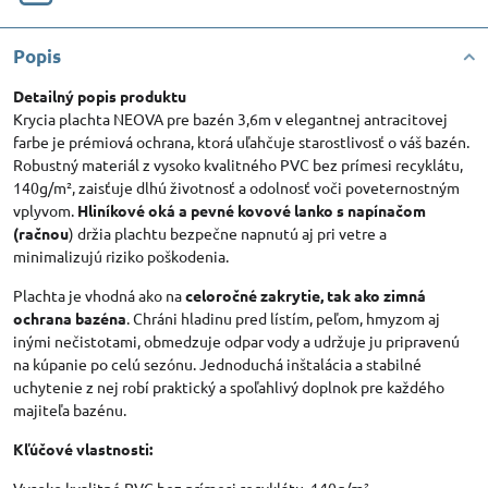
Popis
Detailný popis produktu
Krycia plachta NEOVA pre bazén 3,6m v elegantnej antracitovej
farbe je prémiová ochrana, ktorá uľahčuje starostlivosť o váš bazén.
Robustný materiál z vysoko kvalitného PVC bez prímesi recyklátu,
140g/m², zaisťuje dlhú životnosť a odolnosť voči poveternostným
vplyvom.
Hliníkové oká a pevné kovové lanko s napínačom
(račnou
) držia plachtu bezpečne napnutú aj pri vetre a
minimalizujú riziko poškodenia.
Plachta je vhodná ako na
celoročné zakrytie, tak ako zimná
ochrana bazéna
. Chráni hladinu pred lístím, peľom, hmyzom aj
inými nečistotami, obmedzuje odpar vody a udržuje ju pripravenú
na kúpanie po celú sezónu. Jednoduchá inštalácia a stabilné
uchytenie z nej robí praktický a spoľahlivý doplnok pre každého
majiteľa bazénu.
Kľúčové vlastnosti: