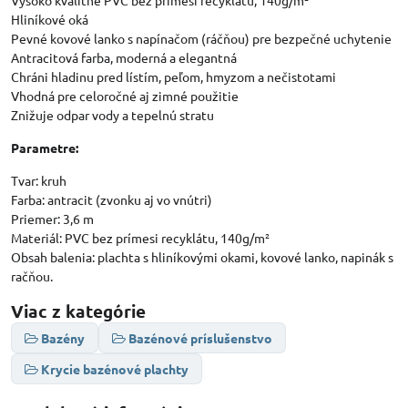
Vysoko kvalitné PVC bez prímesi recyklátu, 140g/m²
Hliníkové oká
Pevné kovové lanko s napínačom (ráčňou) pre bezpečné uchytenie
Antracitová farba, moderná a elegantná
Chráni hladinu pred lístím, peľom, hmyzom a nečistotami
Vhodná pre celoročné aj zimné použitie
Znižuje odpar vody a tepelnú stratu
Parametre:
Tvar: kruh
Farba: antracit (zvonku aj vo vnútri)
Priemer: 3,6 m
Materiál: PVC bez prímesi recyklátu, 140g/m²
Obsah balenia: plachta s hliníkovými okami, kovové lanko, napinák s
račňou.
Viac z kategórie
Bazény
Bazénové príslušenstvo
Krycie bazénové plachty