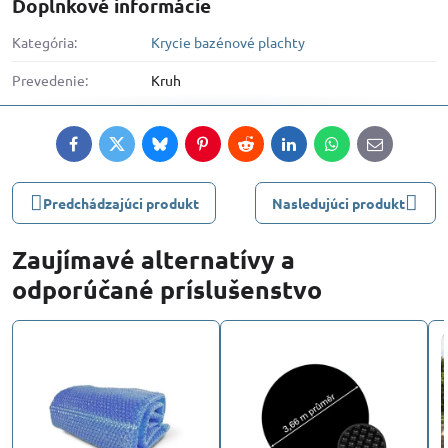
Doplnkové informácie
Kategória:
Krycie bazénové plachty
Prevedenie:
Kruh
Facebook
Twitter
Bluesky
Pinterest
Reddit
LinkedIn
WhatsApp
E-
mail
Predchádzajúci produkt
Nasledujúci produkt
Zaujímavé alternatívy a
odporúčané príslušenstvo