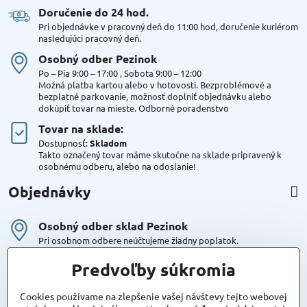
Doručenie do 24 hod​.
Pri objednávke v pracovný deň do 11:00 hod, doručenie kuriérom
nasledujúci pracovný deň.
Osobný odber Pezinok
Po – Pia 9:00 – 17:00 , Sobota 9:00 – 12:00
Možná platba kartou alebo v hotovosti. Bezproblémové a
bezplatné parkovanie, možnosť doplniť objednávku alebo
dokúpiť tovar na mieste. Odborné poradenstvo
Tovar na sklade:
Dostupnosť:
Skladom
Takto označený tovar máme skutočne na sklade pripravený k
osobnému odberu, alebo na odoslanie!
Objednávky
Osobný odber sklad Pezinok
Pri osobnom odbere neúčtujeme žiadny poplatok.
Kuriér DPD , Geis
Predvoľby súkromia
Cena za dopravu:
od 4,90 Eur s Dph
Cookies používame na zlepšenie vašej návštevy tejto webovej