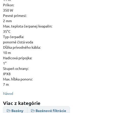
Príkon:
350 W
Pevné prímesi:
2 mm
Max. teplota čerpanej kvapalin:
35°C
Typ čerpadla:
ponorné čistá voda
Dĺžka prívodného kábla:
10 m
Hadicová prípojka:
1"
Stupeň ochrany:
IPX8
Max. hĺbka ponoru:
7 m
Návod
Viac z kategórie
Bazény
Bazénové filtrácie