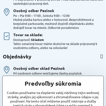
nasledujúci pracovný deň.
Osobný odber Pezinok
Po – Pia 9:00 – 17:00 , Sobota 9:00 – 12:00
Možná platba kartou alebo v hotovosti. Bezproblémové a
bezplatné parkovanie, možnosť doplniť objednávku alebo
dokúpiť tovar na mieste. Odborné poradenstvo
Tovar na sklade:
Dostupnosť:
Skladom
Takto označený tovar máme skutočne na sklade pripravený k
osobnému odberu, alebo na odoslanie!
Objednávky
Osobný odber sklad Pezinok
Pri osobnom odbere neúčtujeme žiadny poplatok.
Kuriér DPD , Geis
Predvoľby súkromia
Cena za dopravu:
od 4,90 Eur s Dph
Cookies používame na zlepšenie vašej návštevy tejto webovej
stránky, analýzu jej výkonnosti a zhromažďovanie údajov o jej
používaní. Na tento účel môžeme použiť nástroje a služby
Maxstore
tretích strán a zhromaždené údaje sa môžu preniesť k