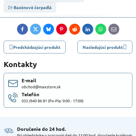
Bazénové čerpadlá
Facebook
Twitter
Bluesky
Pinterest
Reddit
LinkedIn
WhatsApp
E-
mail
Predchádzajúci produkt
Nasledujúci produkt
Kontakty
E-mail
obchod@maxstore.sk
Telefón
033 /640 86 81 (Po-Pia: 9:00 - 17:00)
Doručenie do 24 hod​.
Pri objednávke v pracovný deň do 11:00 hod, doručenie kuriérom