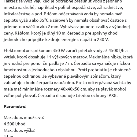
Taktiež sa využívajú keď je potrebné presunúť vodu z jedného
miesta na druhé, napríklad v poľnohospodárstve, záhradníctve,
inštalatérstve a pod. Pričom odčerpávaná voda by nemala mať
teplotu vyššiu ako 35°C a zároveň by nemala obsahovať častice s
priemerom väčším ako 2 mm. Vyhráva v pomere kvality a výhodnej
ceny. Káblom, ktorý je dlhý 10 m, čerpadlo pre správny chod
jednoducho pripojíte k zdroju energie s napätím 230 V.
Elektromotor s príkonom 350 W zaručí prietok vody až 4500 l/h a
výtlak, ktorý dosahuje 11 výškových metrov. Maximálna hĺbka, ktorá
je vhodná pre ponor čerpadla je 7 m. Čerpadlo sa vyznačuje nízkou
hmotnosťou a jednoduchou obsluhou. Proti prehriatiu je chránené
tepelnou ochranou. Je vybavené plavákovým spínačom, ktorý
zabraňuje chodu čerpadla naprázdno. Preto odčerpávaná šachta by
mala mať minimálne rozmery 40x40x50 cm, aby sa plavák mohol
voľne pohybovať. Čerpadlo disponuje triedou ochrany IPX8.
Parametre:
Max. dopr. množstvo:
4 500 l/hod
Max. dopr. výška:
11 m