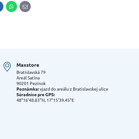
inkedIn
WhatsApp
E-
mail
Maxstore
Bratislavská 79
Areál Satina
90201 Pezinok
Poznámka:
vjazd do areálu z Bratislavskej ulice
Súradnice pre GPS:
48°16'48.83"N, 17°15'39.45"E