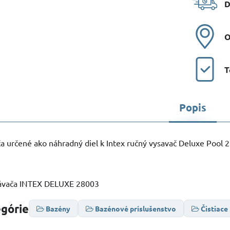
D
O
T
Popis
a určené ako náhradný diel k Intex ručný vysavač Deluxe Pool 
sávača INTEX DELUXE 28003
egórie
Bazény
Bazénové príslušenstvo
Čistiace