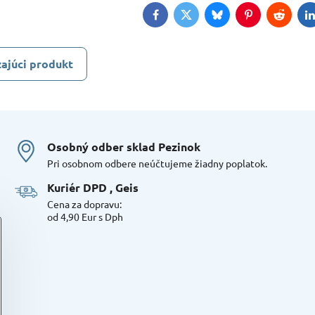
Facebook
Twitter
Bluesky
Pinterest
Reddit
L
ajúci produkt
Osobný odber sklad Pezinok
Pri osobnom odbere neúčtujeme žiadny poplatok.
Kuriér DPD , Geis
Cena za dopravu:
od 4,90 Eur s Dph