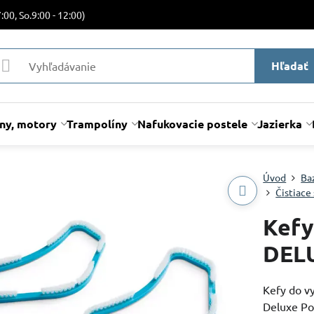
:00, So.9:00 - 12:00)
Hľadať
lny, motory
Trampolíny
Nafukovacie postele
Jazierka
Úvod
Ba
Čistiace
Kefy
DEL
Kefy do vy
Deluxe Po