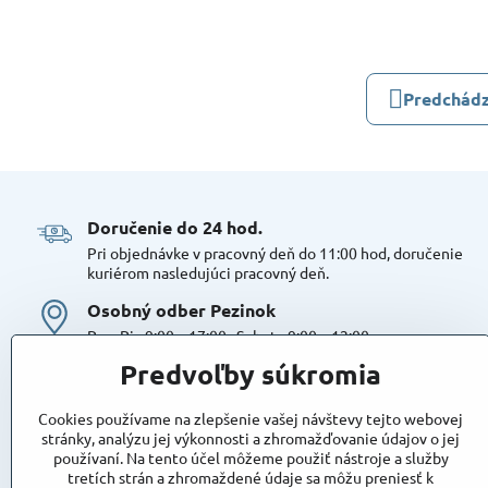
Predchádz
Doručenie do 24 hod​.
Pri objednávke v pracovný deň do 11:00 hod, doručenie
kuriérom nasledujúci pracovný deň.
Osobný odber Pezinok
Po – Pia 9:00 – 17:00 , Sobota 9:00 – 12:00
Možná platba kartou alebo v hotovosti. Bezproblémové a
Predvoľby súkromia
bezplatné parkovanie, možnosť doplniť objednávku alebo
dokúpiť tovar na mieste. Odborné poradenstvo
Cookies používame na zlepšenie vašej návštevy tejto webovej
Tovar na sklade:
stránky, analýzu jej výkonnosti a zhromažďovanie údajov o jej
používaní. Na tento účel môžeme použiť nástroje a služby
Dostupnosť:
Skladom
tretích strán a zhromaždené údaje sa môžu preniesť k
Takto označený tovar máme skutočne na sklade