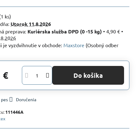
(
1
ks)
 dňa:
Utorok
11.8.2026
Kuriérska služba DPD (0 -15 kg)
•
4,90 €
•
.8.2026
Maxstore
(Osobný odber
 €
Do košíka
 pes
Doručenia
tu:
111446A
tex