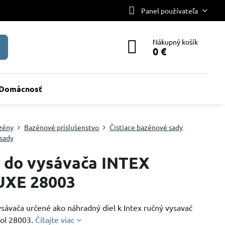
Panel používateľa
Nákupný košík
0 €
Domácnosť
zény
Bazénové príslušenstvo
Čistiace bazénové sady
 sady
 do vysávača INTEX
UXE 28003
sávača určené ako náhradný diel k Intex ručný vysavač
ol 28003.
Čítajte viac