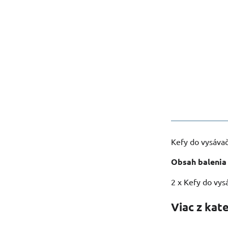
Kefy do vysávač
Obsah balenia
2 x Kefy do vy
Viac z kat