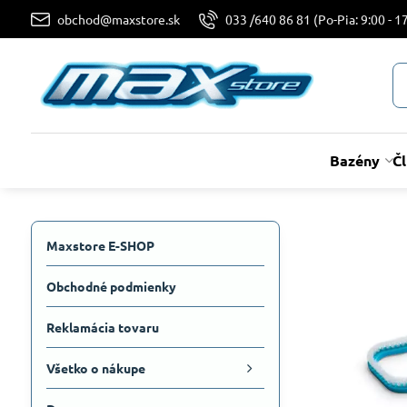
obchod@maxstore.sk
033 /640 86 81 (Po-Pia: 9:00 - 17
Bazény
Č
Maxstore E-SHOP
Obchodné podmienky
Reklamácia tovaru
Všetko o nákupe