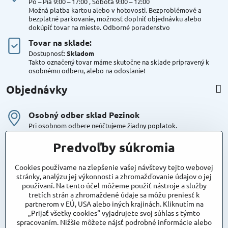
Po – Pia 9:00 – 17:00 , Sobota 9:00 – 12:00
Možná platba kartou alebo v hotovosti. Bezproblémové a
bezplatné parkovanie, možnosť doplniť objednávku alebo
dokúpiť tovar na mieste. Odborné poradenstvo
Tovar na sklade:
Dostupnosť:
Skladom
Takto označený tovar máme skutočne na sklade pripravený k
osobnému odberu, alebo na odoslanie!
Objednávky
Osobný odber sklad Pezinok
Pri osobnom odbere neúčtujeme žiadny poplatok.
Kuriér DPD , Geis
Predvoľby súkromia
Cena za dopravu:
od 4,90 Eur s Dph
Cookies používame na zlepšenie vašej návštevy tejto webovej
stránky, analýzu jej výkonnosti a zhromažďovanie údajov o jej
používaní. Na tento účel môžeme použiť nástroje a služby
Maxstore
tretích strán a zhromaždené údaje sa môžu preniesť k
Bratislavská 79
partnerom v EÚ, USA alebo iných krajinách. Kliknutím na
Areál Satina
„Prijať všetky cookies“ vyjadrujete svoj súhlas s týmto
90201 Pezinok
spracovaním. Nižšie môžete nájsť podrobné informácie alebo